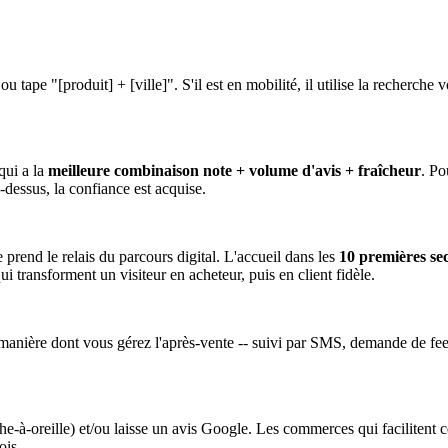
u tape "[produit] + [ville]". S'il est en mobilité, il utilise la recherc
 qui a la
meilleure combinaison note + volume d'avis + fraîcheur
. Po
u-dessus, la confiance est acquise.
prend le relais du parcours digital. L'accueil dans les
10 premières se
i transforment un visiteur en acheteur, puis en client fidèle.
 manière dont vous gérez l'après-vente -- suivi par SMS, demande de feedba
-à-oreille) et/ou laisse un avis Google. Les commerces qui facilitent 
ois.