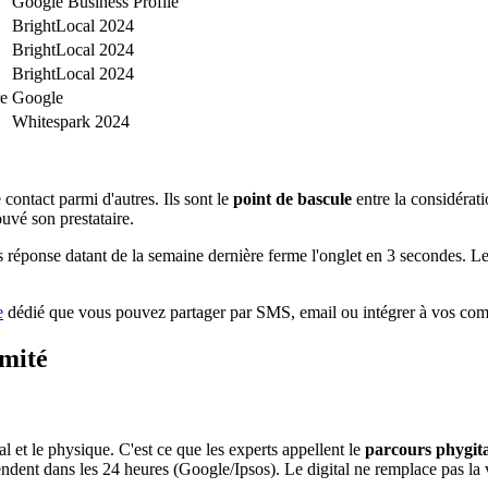
Google Business Profile
BrightLocal 2024
BrightLocal 2024
BrightLocal 2024
re
Google
Whitespark 2024
 contact parmi d'autres. Ils sont le
point de bascule
entre la considérati
ouvé son prestataire.
ans réponse datant de la semaine dernière ferme l'onglet en 3 secondes. L
e
dédié que vous pouvez partager par SMS, email ou intégrer à vos co
imité
 et le physique. C'est ce que les experts appellent le
parcours phygita
ent dans les 24 heures (Google/Ipsos). Le digital ne remplace pas la vi