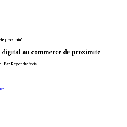
 de proximité
u digital au commerce de proximité
e
· Par
RepondreAvis
gne
)