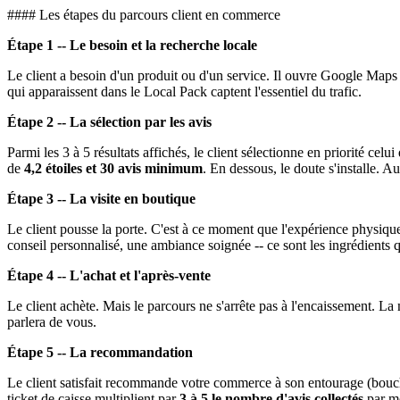
#### Les étapes du parcours client en commerce
Étape 1 -- Le besoin et la recherche locale
Le client a besoin d'un produit ou d'un service. Il ouvre Google Maps o
qui apparaissent dans le Local Pack captent l'essentiel du trafic.
Étape 2 -- La sélection par les avis
Parmi les 3 à 5 résultats affichés, le client sélectionne en priorité celui
de
4,2 étoiles et 30 avis minimum
. En dessous, le doute s'installe. A
Étape 3 -- La visite en boutique
Le client pousse la porte. C'est à ce moment que l'expérience physique 
conseil personnalisé, une ambiance soignée -- ce sont les ingrédients qu
Étape 4 -- L'achat et l'après-vente
Le client achète. Mais le parcours ne s'arrête pas à l'encaissement. La
parlera de vous.
Étape 5 -- La recommandation
Le client satisfait recommande votre commerce à son entourage (bouche
ticket de caisse multiplient par
3 à 5 le nombre d'avis collectés
par m