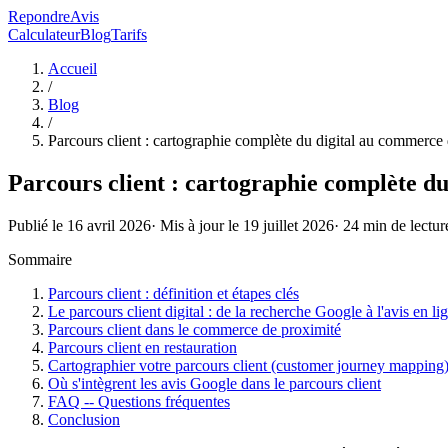
RepondreAvis
Calculateur
Blog
Tarifs
Accueil
/
Blog
/
Parcours client : cartographie complète du digital au commerce
Parcours client : cartographie complète d
Publié le
16 avril 2026
· Mis à jour le
19 juillet 2026
·
24
min de lectur
Sommaire
Parcours client : définition et étapes clés
Le parcours client digital : de la recherche Google à l'avis en li
Parcours client dans le commerce de proximité
Parcours client en restauration
Cartographier votre parcours client (customer journey mapping
Où s'intègrent les avis Google dans le parcours client
FAQ -- Questions fréquentes
Conclusion