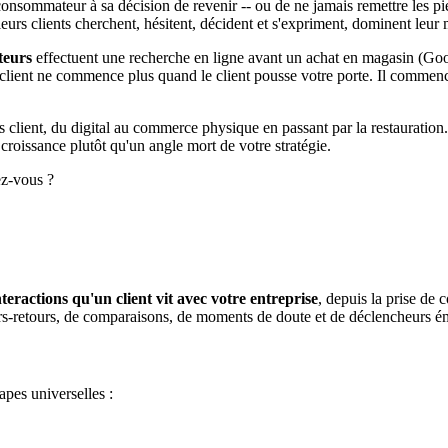
un consommateur à sa décision de revenir -- ou de ne jamais remettre les 
rs clients cherchent, hésitent, décident et s'expriment, dominent leur 
teurs
effectuent une recherche en ligne avant un achat en magasin (Goo
lient ne commence plus quand le client pousse votre porte. Il commence 
 client, du digital au commerce physique en passant par la restauratio
 croissance plutôt qu'un angle mort de votre stratégie.
ez-vous ?
teractions qu'un client vit avec votre entreprise
, depuis la prise de
allers-retours, de comparaisons, de moments de doute et de déclencheurs é
apes universelles :