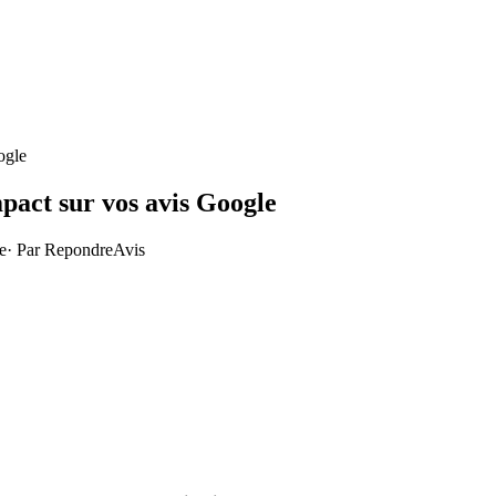
ogle
mpact sur vos avis Google
e
· Par
RepondreAvis