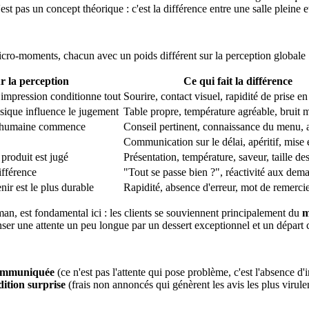
t pas un concept théorique : c'est la différence entre une salle pleine e
cro-moments, chacun avec un poids différent sur la perception globale 
r la perception
Ce qui fait la différence
e impression conditionne tout
Sourire, contact visuel, rapidité de prise e
ysique influence le jugement
Table propre, température agréable, bruit m
on humaine commence
Conseil pertinent, connaissance du menu, a
Communication sur le délai, apéritif, mise
 produit est jugé
Présentation, température, saveur, taille de
différence
"Tout se passe bien ?", réactivité aux dem
nir est le plus durable
Rapidité, absence d'erreur, mot de remerc
an, est fondamental ici : les clients se souviennent principalement du
m
nser une attente un peu longue par un dessert exceptionnel et un départ 
communiquée
(ce n'est pas l'attente qui pose problème, c'est l'absence d'i
dition surprise
(frais non annoncés qui génèrent les avis les plus virulen