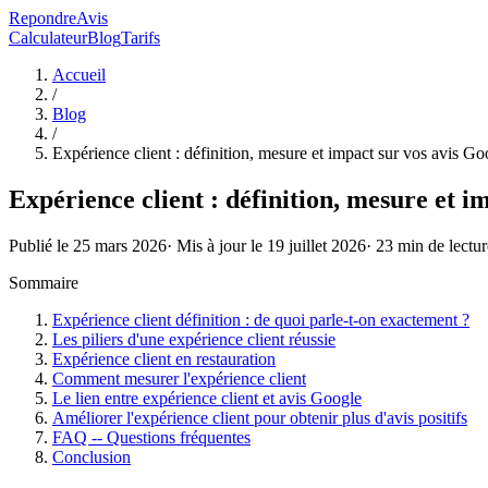
RepondreAvis
Calculateur
Blog
Tarifs
Accueil
/
Blog
/
Expérience client : définition, mesure et impact sur vos avis Go
Expérience client : définition, mesure et i
Publié le
25 mars 2026
· Mis à jour le
19 juillet 2026
·
23
min de lectur
Sommaire
Expérience client définition : de quoi parle-t-on exactement ?
Les piliers d'une expérience client réussie
Expérience client en restauration
Comment mesurer l'expérience client
Le lien entre expérience client et avis Google
Améliorer l'expérience client pour obtenir plus d'avis positifs
FAQ -- Questions fréquentes
Conclusion