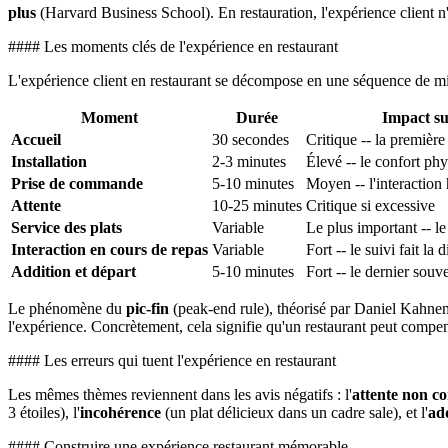
plus
(Harvard Business School). En restauration, l'expérience client n'es
#### Les moments clés de l'expérience en restaurant
L'expérience client en restaurant se décompose en une séquence de mi
Moment
Durée
Impact su
Accueil
30 secondes
Critique -- la premièr
Installation
2-3 minutes
Élevé -- le confort ph
Prise de commande
5-10 minutes
Moyen -- l'interacti
Attente
10-25 minutes
Critique si excessive
Service des plats
Variable
Le plus important -- le
Interaction en cours de repas
Variable
Fort -- le suivi fait la 
Addition et départ
5-10 minutes
Fort -- le dernier souve
Le phénomène du
pic-fin
(peak-end rule), théorisé par Daniel Kahnem
l'expérience. Concrètement, cela signifie qu'un restaurant peut compe
#### Les erreurs qui tuent l'expérience en restaurant
Les mêmes thèmes reviennent dans les avis négatifs : l'
attente non 
3 étoiles), l'
incohérence
(un plat délicieux dans un cadre sale), et l'
ad
#### Construire une expérience restaurant mémorable