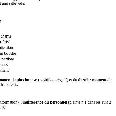
t une salle vide.
:
n charge
aîtrisé
ttention
 en bouche
s portions
andes
iement
oment le plus intense
(positif ou négatif) et du
dernier moment
de
chaleureux.
nformation), l'
indifférence du personnel
(plainte n 1 dans les avis 2-
ts).