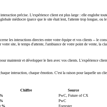
teraction précise. L'expérience client est plus large : elle englobe toute
lobale médiocre (parce que le site était lent, l'attente trop longue, ou le
erne les interactions directes entre votre équipe et vos clients -- le cons
r votre site, le temps d'attente, l'ambiance de votre point de vente, la cla
ur maintenir et développer le lien avec vos clients. L'expérience client
chaque interaction, chaque émotion. C'est la raison pour laquelle un client
Chiffre
Source
 %
PwC, Future of CX
 %
PwC
0 %
Forrester