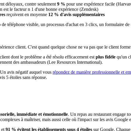
nent déloyaux, contre seulement
9 %
pour une expérience facile (Harva
on est le facteur n 1 d'une bonne expérience (Zendesk)
res
reçoivent en moyenne
12 % d'avis supplémentaires
 de téléphone visible, un processus d'achat en 3 clics, un formulaire de 
rience client. C'est quand quelque chose ne va pas que le client forme s
lient dont le problème a été résolu efficacement est
plus fidèle
qu'un cl
iennent des ambassadeurs (Lee Resources International).
 Un avis négatif auquel vous
répondez de manière professionnelle et e
vis 5 étoiles sans réponse.
sorielle, immédiate et émotionnelle
. Un repas au restaurant engage tous
 complexes à maîtriser, mais aussi celle où l'impact sur les avis Google es
et
91 % évitent les établissements sous 4 étoiles
sur Google. Chaque 