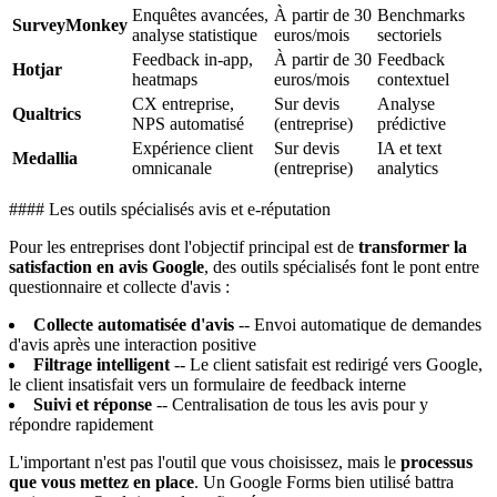
Enquêtes avancées,
À partir de 30
Benchmarks
SurveyMonkey
analyse statistique
euros/mois
sectoriels
Feedback in-app,
À partir de 30
Feedback
Hotjar
heatmaps
euros/mois
contextuel
CX entreprise,
Sur devis
Analyse
Qualtrics
NPS automatisé
(entreprise)
prédictive
Expérience client
Sur devis
IA et text
Medallia
omnicanale
(entreprise)
analytics
#### Les outils spécialisés avis et e-réputation
Pour les entreprises dont l'objectif principal est de
transformer la
satisfaction en avis Google
, des outils spécialisés font le pont entre
questionnaire et collecte d'avis :
Collecte automatisée d'avis
-- Envoi automatique de demandes
d'avis après une interaction positive
Filtrage intelligent
-- Le client satisfait est redirigé vers Google,
le client insatisfait vers un formulaire de feedback interne
Suivi et réponse
-- Centralisation de tous les avis pour y
répondre rapidement
L'important n'est pas l'outil que vous choisissez, mais le
processus
que vous mettez en place
. Un Google Forms bien utilisé battra