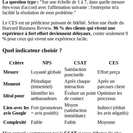
La question type :
"Sur une échelle de 1 à 7, dans quelle mesure
êtes-vous d'accord avec l'affirmation suivante : l'entreprise m'a
facilité la résolution de mon problème."
Le CES est un prédicteur puissant de fidélité. Selon une étude du
Harvard Business Review,
96 % des clients qui vivent une
expérience à fort effort deviennent déloyaux
, contre seulement 9
% pour ceux qui vivent une expérience facile.
Quel indicateur choisir ?
Critère
NPS
CSAT
CES
Satisfaction
Mesure
Loyauté globale
Effort perçu
ponctuelle
Périodique
Après chaque
Après un
Moment
(trimestriel)
interaction
parcours client
Identifier les
Évaluer un point
Optimiser les
Idéal pour
ambassadeurs
de contact
processus
Moyen
Lien avec les
Fort (promoteurs
Indirect (réduit
(satisfaction
avis Google
= avis positifs)
les avis négatifs)
immédiate)
Complexité
Faible
Faible
Moyenne