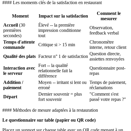
#### Les moments clés de la satisfaction en restaurant
Comment le
Moment
Impact sur la satisfaction
mesurer
Accueil
(30
Élevé -- la première
Observation,
premières
impression conditionne
feedback verbal
secondes)
tout
Temps d'attente
Chronomètre
Critique si > 15 min
commande
interne, retour client
Question directe,
Qualité des plats
Facteur n° 1 de satisfaction
assiettes renvoyées
Fort -- la qualité
Interaction avec
Questionnaire post-
relationnelle fait la
le serveur
repas
différence
Addition /
Moyen -- irritant si lent ou
Temps de paiement,
paiement
erroné
réclamations
Dernier souvenir = plus
"Comment s'est
Départ
fort souvenir
passé votre repas ?"
#### Méthodes de mesure adaptées à la restauration
Le questionnaire sur table (papier ou QR code)
Placez un support sur chaque table avec un QR code menant à un