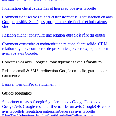
Fidélisation client : stratégies et lien avec vos avis Google
Comment fidéliser vos clients et transformer leur satisfaction en avis
Google positifs. Stratégies, programmes de fidélité et indicateurs
clés.
Relation client : construire une relation durable à l'ère du digital
Comment construire et maintenir une relation client solide. CRM,
relation digitale, commerce de proximité : je vous explique le lien
avec vos avis Google.
Collectez vos avis Google automatiquement avec TémoinPro
Relance email & SMS, redirection Google en 1 clic, gratuit pour
commencer.
Essayer TémoinPro gratuitement →
Guides populaires
Supprimer un avis Google
Signaler un avis Google
Faux avis
Google
Avis Google restaurant
Demander un avis Google
QR code
avis Google
E-réputation entreprise
Gérer ses avis Google
Blog
Tarifs
Mentions légales
Confidentialité
Collectez vos