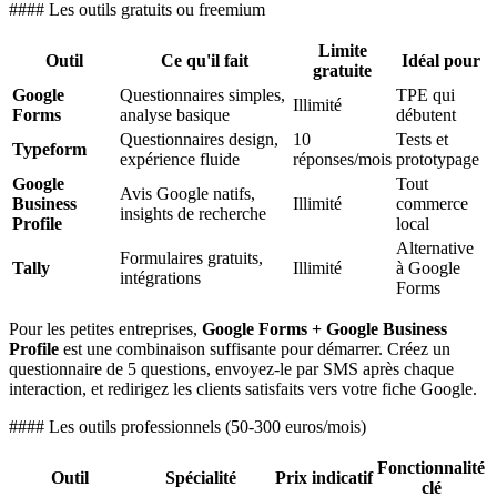
#### Les outils gratuits ou freemium
Limite
Outil
Ce qu'il fait
Idéal pour
gratuite
Google
Questionnaires simples,
TPE qui
Illimité
Forms
analyse basique
débutent
Questionnaires design,
10
Tests et
Typeform
expérience fluide
réponses/mois
prototypage
Google
Tout
Avis Google natifs,
Business
Illimité
commerce
insights de recherche
Profile
local
Alternative
Formulaires gratuits,
Tally
Illimité
à Google
intégrations
Forms
Pour les petites entreprises,
Google Forms + Google Business
Profile
est une combinaison suffisante pour démarrer. Créez un
questionnaire de 5 questions, envoyez-le par SMS après chaque
interaction, et redirigez les clients satisfaits vers votre fiche Google.
#### Les outils professionnels (50-300 euros/mois)
Fonctionnalité
Outil
Spécialité
Prix indicatif
clé