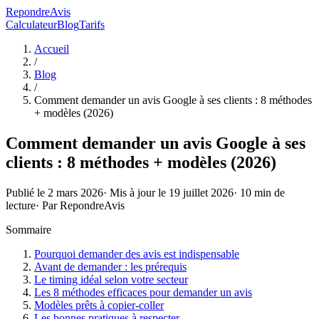
RepondreAvis
Calculateur
Blog
Tarifs
Accueil
/
Blog
/
Comment demander un avis Google à ses clients : 8 méthodes
+ modèles (2026)
Comment demander un avis Google à ses
clients : 8 méthodes + modèles (2026)
Publié le
2 mars 2026
· Mis à jour le
19 juillet 2026
·
10
min de
lecture
· Par
RepondreAvis
Sommaire
Pourquoi demander des avis est indispensable
Avant de demander : les prérequis
Le timing idéal selon votre secteur
Les 8 méthodes efficaces pour demander un avis
Modèles prêts à copier-coller
Les bonnes pratiques à respecter