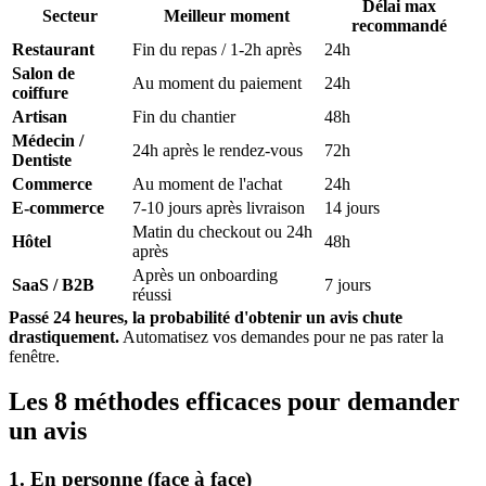
Délai max
Secteur
Meilleur moment
recommandé
Restaurant
Fin du repas / 1-2h après
24h
Salon de
Au moment du paiement
24h
coiffure
Artisan
Fin du chantier
48h
Médecin /
24h après le rendez-vous
72h
Dentiste
Commerce
Au moment de l'achat
24h
E-commerce
7-10 jours après livraison
14 jours
Matin du checkout ou 24h
Hôtel
48h
après
Après un onboarding
SaaS / B2B
7 jours
réussi
Passé 24 heures, la probabilité d'obtenir un avis chute
drastiquement.
Automatisez vos demandes pour ne pas rater la
fenêtre.
Les 8 méthodes efficaces pour demander
un avis
1. En personne (face à face)