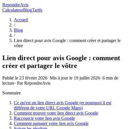
RepondreAvis
Calculateur
Blog
Tarifs
Accueil
/
Blog
/
Lien direct pour avis Google : comment créer et partager le
vôtre
Lien direct pour avis Google : comment
créer et partager le vôtre
Publié le
23 février 2026
· Mis à jour le
19 juillet 2026
·
6
min de
lecture
· Par
RepondreAvis
Sommaire
Ce qu'est un lien direct avis Google (et pourquoi il est
différent de votre URL Google Maps)
Comment trouver votre lien direct avis Google
Raccourcir votre lien avis Google
Comment partager votre lien avis Google
Suivre les résultats