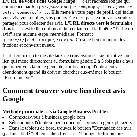
L'URL de votre fiche Google Maps
— c'est l'adresse longue qui
commence par
https://www.google.com/maps/place/[nom-de-
. Elle mène à votre page de profil, qui inclut
votre-commerce]/...
vos avis, vos horaires, vos photos. Ce n'est pas ce que vous voulez
partager pour collecter des avis.
L'URL directe vers le formulaire
d'avis
— c'est le lien qui ouvre immédiatement la fenêtre "Écrire un
avis" sans aucune étape intermédiaire. Format :
. C'est ce lien qui réduit les
g.page/r/[code_unique]/review
frictions et convertit mieux.
La différence en termes de taux de conversion est significative : un
lien qui mène directement au formulaire génère 2 à 3 fois plus d'avis
qu'un lien vers la fiche générale, car beaucoup d'utilisateurs
abandonnent quand ils doivent chercher eux-mêmes le bouton
"Écrire un avis".
Comment trouver votre lien direct avis
Google
Méthode principale — via Google Business Profile :
Connectez-vous à business.google.com
Sélectionnez l'établissement concerné si vous en gérez plusieurs
Dans le tableau de bord, trouvez le bouton "Demandez des avis"
(parfois libellé "Obtenir plus d'avis" ou "Partager le formulaire