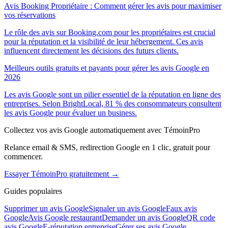
Avis Booking Propriétaire : Comment gérer les avis pour maximiser
vos réservations
Le rôle des avis sur Booking.com pour les propriétaires est crucial
pour la réputation et la visibilité de leur hébergement. Ces avis
influencent directement les décisions des futurs clients.
Meilleurs outils gratuits et payants pour gérer les avis Google en
2026
Les avis Google sont un pilier essentiel de la réputation en ligne des
entreprises. Selon BrightLocal, 81 % des consommateurs consultent
les avis Google pour évaluer un business.
Collectez vos avis Google automatiquement avec TémoinPro
Relance email & SMS, redirection Google en 1 clic, gratuit pour
commencer.
Essayer TémoinPro gratuitement →
Guides populaires
Supprimer un avis Google
Signaler un avis Google
Faux avis
Google
Avis Google restaurant
Demander un avis Google
QR code
avis Google
E-réputation entreprise
Gérer ses avis Google