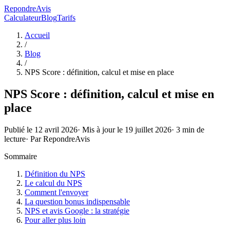
RepondreAvis
Calculateur
Blog
Tarifs
Accueil
/
Blog
/
NPS Score : définition, calcul et mise en place
NPS Score : définition, calcul et mise en
place
Publié le
12 avril 2026
· Mis à jour le
19 juillet 2026
·
3
min de
lecture
· Par
RepondreAvis
Sommaire
Définition du NPS
Le calcul du NPS
Comment l'envoyer
La question bonus indispensable
NPS et avis Google : la stratégie
Pour aller plus loin