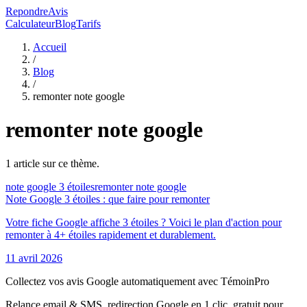
RepondreAvis
Calculateur
Blog
Tarifs
Accueil
/
Blog
/
remonter note google
remonter note google
1
article
sur ce thème.
note google 3 étoiles
remonter note google
Note Google 3 étoiles : que faire pour remonter
Votre fiche Google affiche 3 étoiles ? Voici le plan d'action pour
remonter à 4+ étoiles rapidement et durablement.
11 avril 2026
Collectez vos avis Google automatiquement avec TémoinPro
Relance email & SMS, redirection Google en 1 clic, gratuit pour