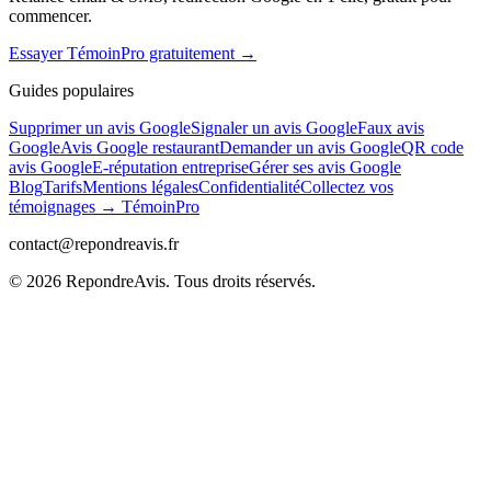
commencer.
Essayer TémoinPro gratuitement →
Guides populaires
Supprimer un avis Google
Signaler un avis Google
Faux avis
Google
Avis Google restaurant
Demander un avis Google
QR code
avis Google
E-réputation entreprise
Gérer ses avis Google
Blog
Tarifs
Mentions légales
Confidentialité
Collectez vos
témoignages → TémoinPro
contact@repondreavis.fr
©
2026
RepondreAvis. Tous droits réservés.