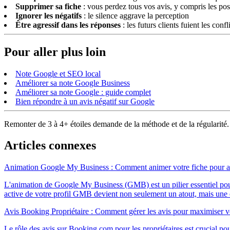
Supprimer sa fiche
: vous perdez tous vos avis, y compris les posi
Ignorer les négatifs
: le silence aggrave la perception
Être agressif dans les réponses
: les futurs clients fuient les confl
Pour aller plus loin
Note Google et SEO local
Améliorer sa note Google Business
Améliorer sa note Google : guide complet
Bien répondre à un avis négatif sur Google
Remonter de 3 à 4+ étoiles demande de la méthode et de la régularité.
Articles connexes
Animation Google My Business : Comment animer votre fiche pour atti
L'animation de Google My Business (GMB) est un pilier essentiel pour le
active de votre profil GMB devient non seulement un atout, mais une e
Avis Booking Propriétaire : Comment gérer les avis pour maximiser v
Le rôle des avis sur Booking.com pour les propriétaires est crucial pour