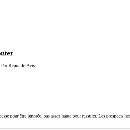
onter
· Par
RepondreAvis
basse pour être ignorée, pas assez haute pour rassurer. Les prospects hés