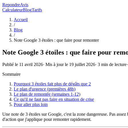
RepondreAvis
Calculateur
Blog
Tarifs
Accueil
/
Blog
/
Note Google 3 étoiles : que faire pour remonter
Note Google 3 étoiles : que faire pour rem
Publié le
11 avril 2026
· Mis à jour le
19 juillet 2026
·
3
min de lecture
Sommaire
Pourquoi 3 étoiles fait plus de dégâts que 2
Le plan d'urgence (premières 48h)
Le plan de remontée (semaines 1-12)
Ce qu'il ne faut pas faire en situation de crise
Pour aller plus loin
Une note de 3 étoiles sur Google, c'est la zone dangereuse. Pas assez 
d'action que j'applique pour remonter rapidement.