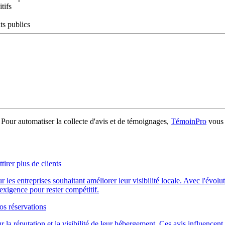
tifs
its publics
 Pour automatiser la collecte d'avis et de témoignages,
TémoinPro
vous
rer plus de clients
s entreprises souhaitant améliorer leur visibilité locale. Avec l'évoluti
xigence pour rester compétitif.
os réservations
 la réputation et la visibilité de leur hébergement. Ces avis influencent 