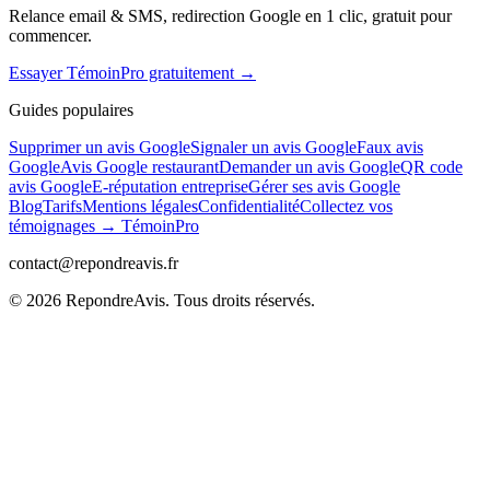
Relance email & SMS, redirection Google en 1 clic, gratuit pour
commencer.
Essayer TémoinPro gratuitement →
Guides populaires
Supprimer un avis Google
Signaler un avis Google
Faux avis
Google
Avis Google restaurant
Demander un avis Google
QR code
avis Google
E-réputation entreprise
Gérer ses avis Google
Blog
Tarifs
Mentions légales
Confidentialité
Collectez vos
témoignages → TémoinPro
contact@repondreavis.fr
©
2026
RepondreAvis. Tous droits réservés.