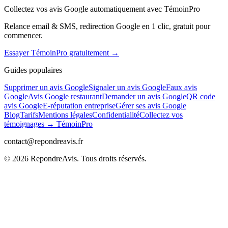
Collectez vos avis Google automatiquement avec TémoinPro
Relance email & SMS, redirection Google en 1 clic, gratuit pour
commencer.
Essayer TémoinPro gratuitement →
Guides populaires
Supprimer un avis Google
Signaler un avis Google
Faux avis
Google
Avis Google restaurant
Demander un avis Google
QR code
avis Google
E-réputation entreprise
Gérer ses avis Google
Blog
Tarifs
Mentions légales
Confidentialité
Collectez vos
témoignages → TémoinPro
contact@repondreavis.fr
©
2026
RepondreAvis. Tous droits réservés.