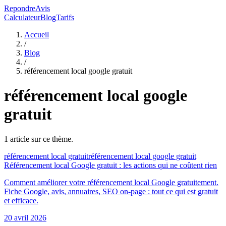
RepondreAvis
Calculateur
Blog
Tarifs
Accueil
/
Blog
/
référencement local google gratuit
référencement local google
gratuit
1
article
sur ce thème.
référencement local gratuit
référencement local google gratuit
Référencement local Google gratuit : les actions qui ne coûtent rien
Comment améliorer votre référencement local Google gratuitement.
Fiche Google, avis, annuaires, SEO on-page : tout ce qui est gratuit
et efficace.
20 avril 2026