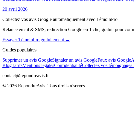
20 avril 2026
Collectez vos avis Google automatiquement avec TémoinPro
Relance email & SMS, redirection Google en 1 clic, gratuit pour com
Essayer TémoinPro gratuitement →
Guides populaires
Supprimer un avis Google
Signaler un avis Google
Faux avis Google
A
Blog
Tarifs
Mentions légales
Confidentialité
Collectez vos témoignage
contact@repondreavis.fr
©
2026
RepondreAvis. Tous droits réservés.