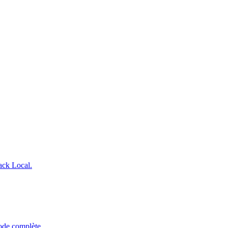
ack Local.
hode complète.