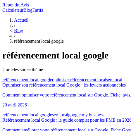
RepondreAvis
Calculateur
Blog
Tarifs
Accueil
/
Blog
/
référencement local google
référencement local google
2
article
s
sur ce thème.
référencement local google
optimiser référencement local
seo local
Optimiser son référencement local Google : les leviers actionnables
Comment optimiser votre référencement local sur Google. Fiche, avis,
20 avril 2026
référencement local google
seo local
google my business
Référencement local Google : le guide complet pour les PME en 202
Comment améliorer votre référencement local sur Google. Fiche Google