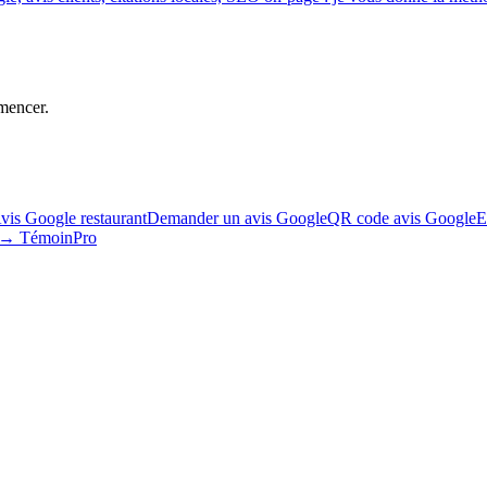
mencer.
vis Google restaurant
Demander un avis Google
QR code avis Google
E
s → TémoinPro