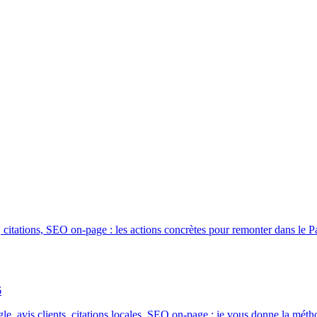
 citations, SEO on-page : les actions concrètes pour remonter dans le P
6
, avis clients, citations locales, SEO on-page : je vous donne la mét