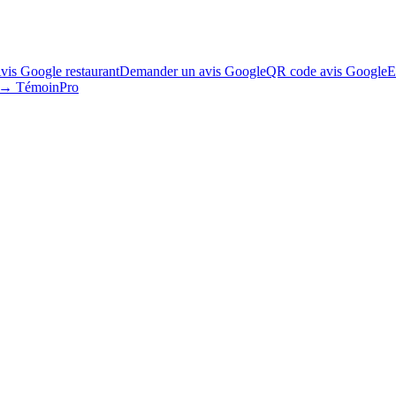
vis Google restaurant
Demander un avis Google
QR code avis Google
E
s → TémoinPro