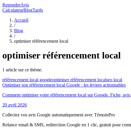
RepondreAvis
Calculateur
Blog
Tarifs
Accueil
/
Blog
/
optimiser référencement local
optimiser référencement local
1
article
sur ce thème.
référencement local google
optimiser référencement local
seo local
Optimiser son référencement local Google : les leviers actionnables
Comment optimiser votre référencement local sur Google. Fiche, avis,
20 avril 2026
Collectez vos avis Google automatiquement avec TémoinPro
Relance email & SMS, redirection Google en 1 clic, gratuit pour com