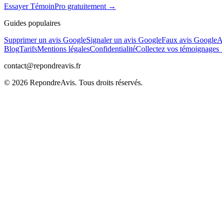
Essayer TémoinPro gratuitement →
Guides populaires
Supprimer un avis Google
Signaler un avis Google
Faux avis Google
A
Blog
Tarifs
Mentions légales
Confidentialité
Collectez vos témoignage
contact@repondreavis.fr
©
2026
RepondreAvis. Tous droits réservés.