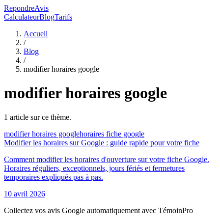
RepondreAvis
Calculateur
Blog
Tarifs
Accueil
/
Blog
/
modifier horaires google
modifier horaires google
1
article
sur ce thème.
modifier horaires google
horaires fiche google
Modifier les horaires sur Google : guide rapide pour votre fiche
Comment modifier les horaires d'ouverture sur votre fiche Google.
Horaires réguliers, exceptionnels, jours fériés et fermetures
temporaires expliqués pas à pas.
10 avril 2026
Collectez vos avis Google automatiquement avec TémoinPro