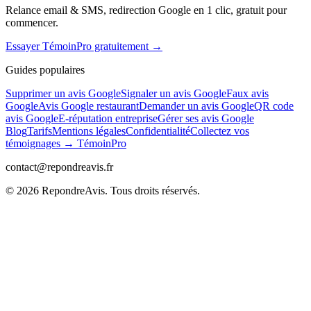
Relance email & SMS, redirection Google en 1 clic, gratuit pour
commencer.
Essayer TémoinPro gratuitement →
Guides populaires
Supprimer un avis Google
Signaler un avis Google
Faux avis
Google
Avis Google restaurant
Demander un avis Google
QR code
avis Google
E-réputation entreprise
Gérer ses avis Google
Blog
Tarifs
Mentions légales
Confidentialité
Collectez vos
témoignages → TémoinPro
contact@repondreavis.fr
©
2026
RepondreAvis. Tous droits réservés.