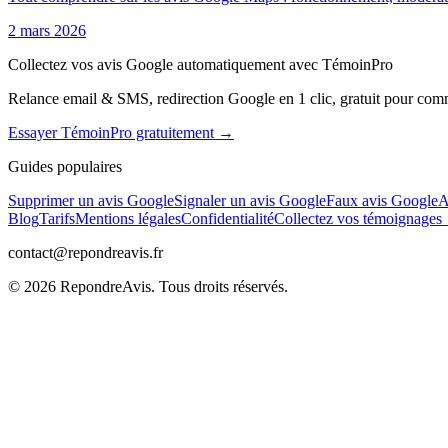
2 mars 2026
Collectez vos avis Google automatiquement avec TémoinPro
Relance email & SMS, redirection Google en 1 clic, gratuit pour com
Essayer TémoinPro gratuitement →
Guides populaires
Supprimer un avis Google
Signaler un avis Google
Faux avis Google
A
Blog
Tarifs
Mentions légales
Confidentialité
Collectez vos témoignage
contact@repondreavis.fr
©
2026
RepondreAvis. Tous droits réservés.