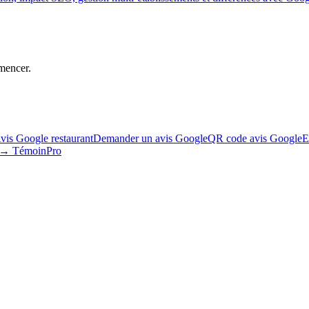
mencer.
vis Google restaurant
Demander un avis Google
QR code avis Google
E
s → TémoinPro