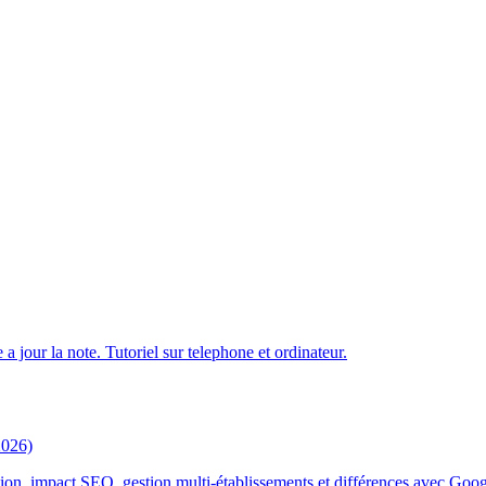
jour la note. Tutoriel sur telephone et ordinateur.
2026)
on, impact SEO, gestion multi-établissements et différences avec Googl