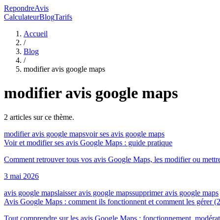
RepondreAvis
Calculateur
Blog
Tarifs
Accueil
/
Blog
/
modifier avis google maps
modifier avis google maps
2
article
s
sur ce thème.
modifier avis google maps
voir ses avis google maps
Voir et modifier ses avis Google Maps : guide pratique
Comment retrouver tous vos avis Google Maps, les modifier ou mettre a 
3 mai 2026
avis google maps
laisser avis google maps
supprimer avis google maps
Avis Google Maps : comment ils fonctionnent et comment les gérer (
Tout comprendre sur les avis Google Maps : fonctionnement, modérati