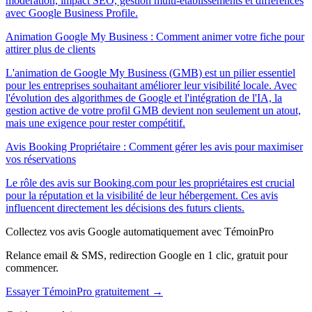
modération, impact SEO, gestion multi-établissements et différences
avec Google Business Profile.
Animation Google My Business : Comment animer votre fiche pour
attirer plus de clients
L'animation de Google My Business (GMB) est un pilier essentiel
pour les entreprises souhaitant améliorer leur visibilité locale. Avec
l'évolution des algorithmes de Google et l'intégration de l'IA, la
gestion active de votre profil GMB devient non seulement un atout,
mais une exigence pour rester compétitif.
Avis Booking Propriétaire : Comment gérer les avis pour maximiser
vos réservations
Le rôle des avis sur Booking.com pour les propriétaires est crucial
pour la réputation et la visibilité de leur hébergement. Ces avis
influencent directement les décisions des futurs clients.
Collectez vos avis Google automatiquement avec TémoinPro
Relance email & SMS, redirection Google en 1 clic, gratuit pour
commencer.
Essayer TémoinPro gratuitement →