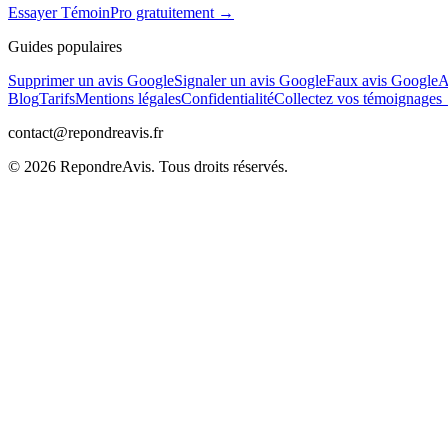
Essayer TémoinPro gratuitement →
Guides populaires
Supprimer un avis Google
Signaler un avis Google
Faux avis Google
A
Blog
Tarifs
Mentions légales
Confidentialité
Collectez vos témoignage
contact@repondreavis.fr
©
2026
RepondreAvis. Tous droits réservés.