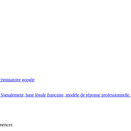
criminatoire google
 Signalement, base légale française, modèle de réponse professionnelle.
mencer.