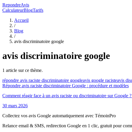
RepondreAvis
Calculateur
Blog
Tarifs
Accueil
/
Blog
/
avis discriminatoire google
avis discriminatoire google
1
article
sur ce thème.
répondre avis raciste discriminatoire google
avis google raciste
avis dis
Répondre avis raciste discriminatoire Google : procédure et modèles
Comment réagir face à un avis raciste ou discriminatoire sur Google ?
30 mars 2026
Collectez vos avis Google automatiquement avec TémoinPro
Relance email & SMS, redirection Google en 1 clic, gratuit pour com