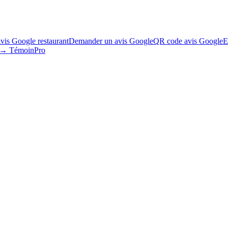
vis Google restaurant
Demander un avis Google
QR code avis Google
E
s → TémoinPro