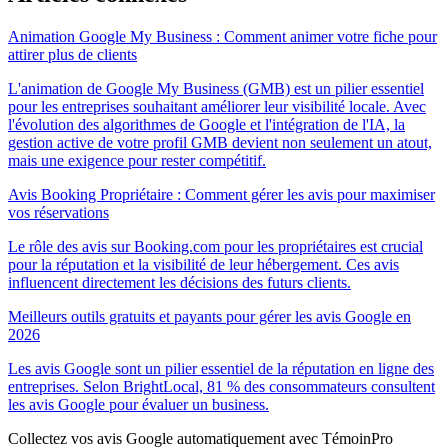
Animation Google My Business : Comment animer votre fiche pour
attirer plus de clients
L'animation de Google My Business (GMB) est un pilier essentiel
pour les entreprises souhaitant améliorer leur visibilité locale. Avec
l'évolution des algorithmes de Google et l'intégration de l'IA, la
gestion active de votre profil GMB devient non seulement un atout,
mais une exigence pour rester compétitif.
Avis Booking Propriétaire : Comment gérer les avis pour maximiser
vos réservations
Le rôle des avis sur Booking.com pour les propriétaires est crucial
pour la réputation et la visibilité de leur hébergement. Ces avis
influencent directement les décisions des futurs clients.
Meilleurs outils gratuits et payants pour gérer les avis Google en
2026
Les avis Google sont un pilier essentiel de la réputation en ligne des
entreprises. Selon BrightLocal, 81 % des consommateurs consultent
les avis Google pour évaluer un business.
Collectez vos avis Google automatiquement avec TémoinPro