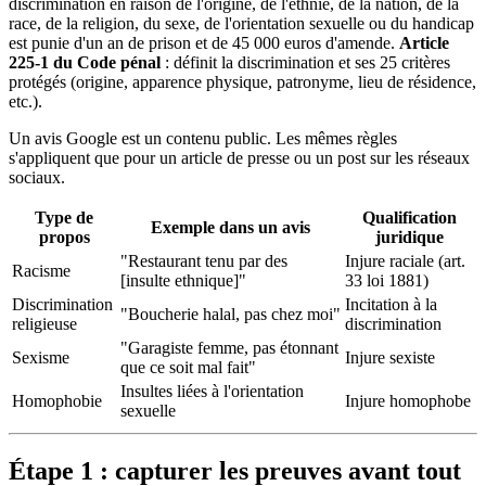
discrimination en raison de l'origine, de l'ethnie, de la nation, de la
race, de la religion, du sexe, de l'orientation sexuelle ou du handicap
est punie d'un an de prison et de 45 000 euros d'amende.
Article
225-1 du Code pénal
: définit la discrimination et ses 25 critères
protégés (origine, apparence physique, patronyme, lieu de résidence,
etc.).
Un avis Google est un contenu public. Les mêmes règles
s'appliquent que pour un article de presse ou un post sur les réseaux
sociaux.
Type de
Qualification
Exemple dans un avis
propos
juridique
"Restaurant tenu par des
Injure raciale (art.
Racisme
[insulte ethnique]"
33 loi 1881)
Discrimination
Incitation à la
"Boucherie halal, pas chez moi"
religieuse
discrimination
"Garagiste femme, pas étonnant
Sexisme
Injure sexiste
que ce soit mal fait"
Insultes liées à l'orientation
Homophobie
Injure homophobe
sexuelle
Étape 1 : capturer les preuves avant tout