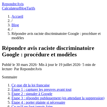
RepondreAvis
Calculateur
Blog
Tarifs
Accueil
/
Blog
/
Répondre avis raciste discriminatoire Google : procédure et
modèles
Répondre avis raciste discriminatoire
Google : procédure et modèles
Publié le
30 mars 2026
· Mis à jour le
19 juillet 2026
·
5
min de
lecture
· Par
RepondreAvis
Sommaire
Ce que dit la loi française
Étape 1 : capturer les preuves avant tout
Étape 2 : signaler à Google
Étape 3 : répondre publiquement (en attendant la suppression)
Étape 4 : porter plainte si nécessaire
Ce qu'il ne faut jamais faire