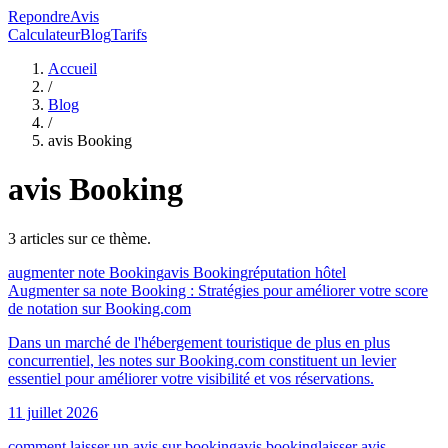
RepondreAvis
Calculateur
Blog
Tarifs
Accueil
/
Blog
/
avis Booking
avis Booking
3
article
s
sur ce thème.
augmenter note Booking
avis Booking
réputation hôtel
Augmenter sa note Booking : Stratégies pour améliorer votre score
de notation sur Booking.com
Dans un marché de l'hébergement touristique de plus en plus
concurrentiel, les notes sur Booking.com constituent un levier
essentiel pour améliorer votre visibilité et vos réservations.
11 juillet 2026
comment laisser un avis sur booking
avis booking
laisser avis