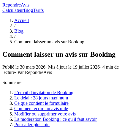
RepondreAvis
Calculateur
Blog
Tarifs
Accueil
/
Blog
/
Comment laisser un avis sur Booking
Comment laisser un avis sur Booking
Publié le
30 mars 2026
· Mis à jour le
19 juillet 2026
·
4
min de
lecture
· Par
RepondreAvis
Sommaire
L'email d'invitation de Booking
Le delai : 28 jours maximum
Ce que contient le formulaire
Comment ecrire un avis utile
Modifier ou supprimer votre avis
La moderation Booking : ce qu'il faut savoir
Pour aller plus loin