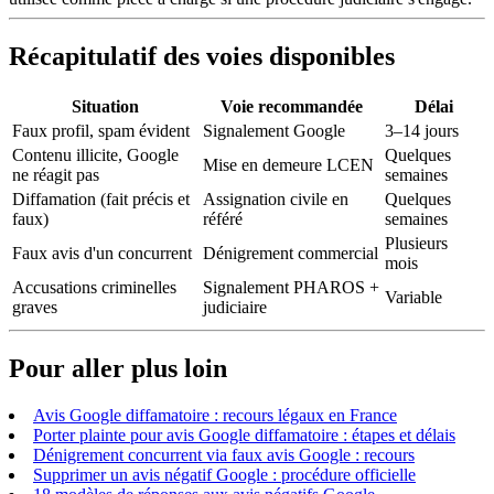
Récapitulatif des voies disponibles
Situation
Voie recommandée
Délai
Faux profil, spam évident
Signalement Google
3–14 jours
Contenu illicite, Google
Quelques
Mise en demeure LCEN
ne réagit pas
semaines
Diffamation (fait précis et
Assignation civile en
Quelques
faux)
référé
semaines
Plusieurs
Faux avis d'un concurrent
Dénigrement commercial
mois
Accusations criminelles
Signalement PHAROS +
Variable
graves
judiciaire
Pour aller plus loin
Avis Google diffamatoire : recours légaux en France
Porter plainte pour avis Google diffamatoire : étapes et délais
Dénigrement concurrent via faux avis Google : recours
Supprimer un avis négatif Google : procédure officielle