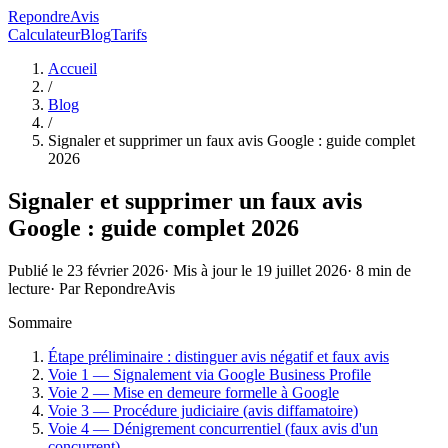
RepondreAvis
Calculateur
Blog
Tarifs
Accueil
/
Blog
/
Signaler et supprimer un faux avis Google : guide complet
2026
Signaler et supprimer un faux avis
Google : guide complet 2026
Publié le
23 février 2026
· Mis à jour le
19 juillet 2026
·
8
min de
lecture
· Par
RepondreAvis
Sommaire
Étape préliminaire : distinguer avis négatif et faux avis
Voie 1 — Signalement via Google Business Profile
Voie 2 — Mise en demeure formelle à Google
Voie 3 — Procédure judiciaire (avis diffamatoire)
Voie 4 — Dénigrement concurrentiel (faux avis d'un
concurrent)