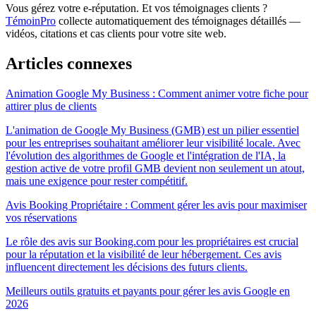
Vous gérez votre e-réputation. Et vos témoignages clients ?
TémoinPro
collecte automatiquement des témoignages détaillés —
vidéos, citations et cas clients pour votre site web.
Articles connexes
Animation Google My Business : Comment animer votre fiche pour
attirer plus de clients
L'animation de Google My Business (GMB) est un pilier essentiel
pour les entreprises souhaitant améliorer leur visibilité locale. Avec
l'évolution des algorithmes de Google et l'intégration de l'IA, la
gestion active de votre profil GMB devient non seulement un atout,
mais une exigence pour rester compétitif.
Avis Booking Propriétaire : Comment gérer les avis pour maximiser
vos réservations
Le rôle des avis sur Booking.com pour les propriétaires est crucial
pour la réputation et la visibilité de leur hébergement. Ces avis
influencent directement les décisions des futurs clients.
Meilleurs outils gratuits et payants pour gérer les avis Google en
2026