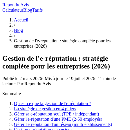
RepondreAvis
Calculateur
Blog
Tarifs
Accueil
/
Blog
/
Gestion de l'e-réputation : stratégie complète pour les
entreprises (2026)
Gestion de l'e-réputation : stratégie
complète pour les entreprises (2026)
Publié le
2 mars 2026
· Mis à jour le
19 juillet 2026
·
11
min de
lecture
· Par
RepondreAvis
Sommaire
Qu'est-ce que la gestion de l'e-réputation ?
La stratégie de gestion en 4 piliers
Gérer sa e-réputation seul (TPE / indépendant)
Gérer l'e-réputation d'une PME (2-50 employés)
Gérer l'e-réputation d'un réseau (multi-établissements)
Gestion e-réputation par secteur