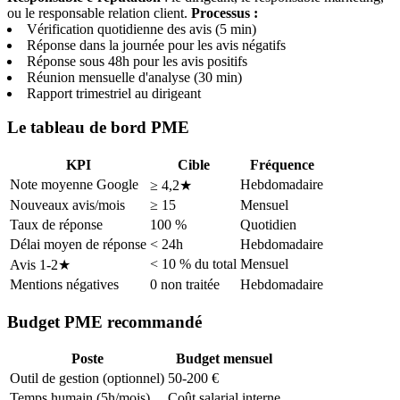
ou le responsable relation client.
Processus :
Vérification quotidienne des avis (5 min)
Réponse dans la journée pour les avis négatifs
Réponse sous 48h pour les avis positifs
Réunion mensuelle d'analyse (30 min)
Rapport trimestriel au dirigeant
Le tableau de bord PME
KPI
Cible
Fréquence
Note moyenne Google
Hebdomadaire
≥ 4,2★
Nouveaux avis/mois
≥ 15
Mensuel
Taux de réponse
100 %
Quotidien
Délai moyen de réponse
< 24h
Hebdomadaire
< 10 % du total
Mensuel
Avis 1-2★
Mentions négatives
0 non traitée
Hebdomadaire
Budget PME recommandé
Poste
Budget mensuel
Outil de gestion (optionnel)
50-200 €
Temps humain (5h/mois)
Coût salarial interne