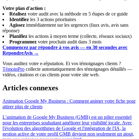
Votre plan d'action :
Réalisez
votre audit avec la méthode en 5 étapes de ce guide
Identifiez
les 3 actions prioritaires
Agissez
immédiatement sur les urgences (faux avis, avis sans
réponse)
Planifiez
les actions à moyen terme (collecte, réseaux sociaux)
Programmez
votre prochain audit dans 3 mois
Commencez par répondre à vos avis — en 30 secondes avec
RepondreAvis →
Vous auditez votre e-réputation. Et vos témoignages clients ?
TémoinPro
collecte automatiquement des témoignages détaillés —
vidéos, citations et cas clients pour votre site web.
Articles connexes
Animation Google My Business : Comment animer votre fiche pour
attirer plus de clients
L'animation de Google My Business (GMB) est un pilier essentiel
pour les entreprises souhaitant améliorer leur visibilité locale. Avec
l'évolution des algorithmes de Google et l'intégration de l'IA, la
gestion active de votre profil GMB devient non seulement un atout,