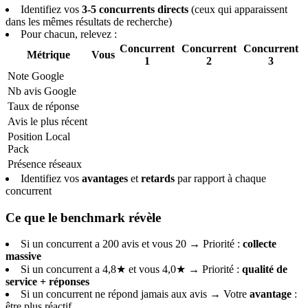
Identifiez vos
3-5 concurrents directs
(ceux qui apparaissent
dans les mêmes résultats de recherche)
Pour chacun, relevez :
Concurrent
Concurrent
Concurrent
Métrique
Vous
1
2
3
Note Google
Nb avis Google
Taux de réponse
Avis le plus récent
Position Local
Pack
Présence réseaux
Identifiez vos
avantages
et
retards
par rapport à chaque
concurrent
Ce que le benchmark révèle
Si un concurrent a 200 avis et vous 20 → Priorité :
collecte
massive
Si un concurrent a 4,8★ et vous 4,0★ → Priorité :
qualité de
service + réponses
Si un concurrent ne répond jamais aux avis → Votre
avantage
:
être plus réactif