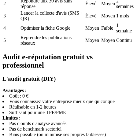
Répondre aux 30 avis sans
2
2
Élevé
Moyen
réponse
semaines
Lancer la collecte d'avis (SMS +
3
Élevé
Moyen
1 mois
QR)
1
4
Optimiser la fiche Google
Moyen
Faible
semaine
Reprendre les publications
5
Moyen
Moyen
Continu
réseaux
Audit e-réputation gratuit vs
professionnel
L'audit gratuit (DIY)
Avantages :
Coût : 0 €
Vous connaissez votre entreprise mieux que quiconque
Réalisable en 1-2 heures
Suffisant pour une TPE/PME
Limites :
Pas d'outils d'analyse avancés
Pas de benchmark sectoriel
Biais possible (on minimise ses propres faiblesses)