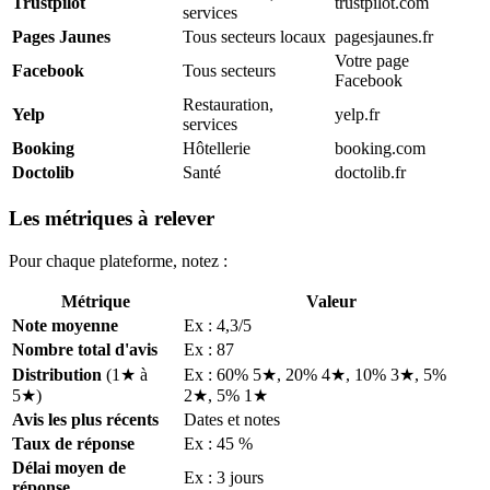
Trustpilot
trustpilot.com
services
Pages Jaunes
Tous secteurs locaux
pagesjaunes.fr
Votre page
Facebook
Tous secteurs
Facebook
Restauration,
Yelp
yelp.fr
services
Booking
Hôtellerie
booking.com
Doctolib
Santé
doctolib.fr
Les métriques à relever
Pour chaque plateforme, notez :
Métrique
Valeur
Note moyenne
Ex : 4,3/5
Nombre total d'avis
Ex : 87
Distribution
(1★ à
Ex : 60% 5★, 20% 4★, 10% 3★, 5%
5★)
2★, 5% 1★
Avis les plus récents
Dates et notes
Taux de réponse
Ex : 45 %
Délai moyen de
Ex : 3 jours
réponse