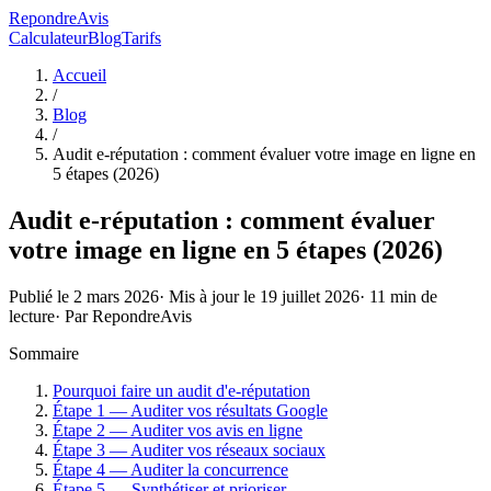
RepondreAvis
Calculateur
Blog
Tarifs
Accueil
/
Blog
/
Audit e-réputation : comment évaluer votre image en ligne en
5 étapes (2026)
Audit e-réputation : comment évaluer
votre image en ligne en 5 étapes (2026)
Publié le
2 mars 2026
· Mis à jour le
19 juillet 2026
·
11
min de
lecture
· Par
RepondreAvis
Sommaire
Pourquoi faire un audit d'e-réputation
Étape 1 — Auditer vos résultats Google
Étape 2 — Auditer vos avis en ligne
Étape 3 — Auditer vos réseaux sociaux
Étape 4 — Auditer la concurrence
Étape 5 — Synthétiser et prioriser