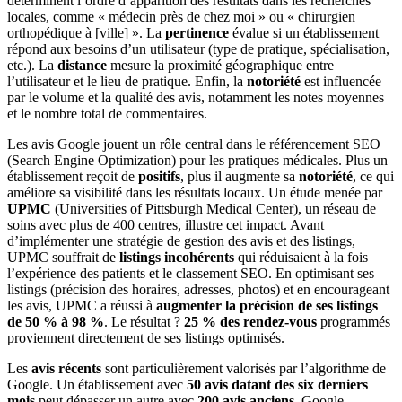
déterminent l’ordre d’apparition des résultats dans les recherches
locales, comme « médecin près de chez moi » ou « chirurgien
orthopédique à [ville] ». La
pertinence
évalue si un établissement
répond aux besoins d’un utilisateur (type de pratique, spécialisation,
etc.). La
distance
mesure la proximité géographique entre
l’utilisateur et le lieu de pratique. Enfin, la
notoriété
est influencée
par le volume et la qualité des avis, notamment les notes moyennes
et le nombre total de commentaires.
Les avis Google jouent un rôle central dans le référencement SEO
(Search Engine Optimization) pour les pratiques médicales. Plus un
établissement reçoit de
positifs
, plus il augmente sa
notoriété
, ce qui
améliore sa visibilité dans les résultats locaux. Un étude menée par
UPMC
(Universities of Pittsburgh Medical Center), un réseau de
soins avec plus de 400 centres, illustre cet impact. Avant
d’implémenter une stratégie de gestion des avis et des listings,
UPMC souffrait de
listings incohérents
qui réduisaient à la fois
l’expérience des patients et le classement SEO. En optimisant ses
listings (précision des horaires, adresses, photos) et en encourageant
les avis, UPMC a réussi à
augmenter la précision de ses listings
de 50 % à 98 %
. Le résultat ?
25 % des rendez-vous
programmés
proviennent directement de ses listings optimisés.
Les
avis récents
sont particulièrement valorisés par l’algorithme de
Google. Un établissement avec
50 avis datant des six derniers
mois
peut dépasser un autre avec
200 avis anciens
. Google