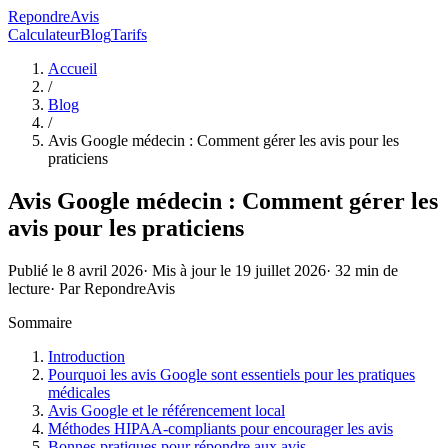
RepondreAvis
Calculateur
Blog
Tarifs
Accueil
/
Blog
/
Avis Google médecin : Comment gérer les avis pour les
praticiens
Avis Google médecin : Comment gérer les
avis pour les praticiens
Publié le
8 avril 2026
· Mis à jour le
19 juillet 2026
·
32
min de
lecture
· Par
RepondreAvis
Sommaire
Introduction
Pourquoi les avis Google sont essentiels pour les pratiques
médicales
Avis Google et le référencement local
Méthodes HIPAA-compliants pour encourager les avis
Bonnes pratiques pour répondre aux avis