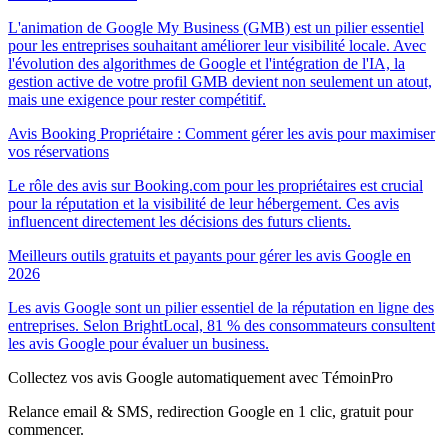
L'animation de Google My Business (GMB) est un pilier essentiel
pour les entreprises souhaitant améliorer leur visibilité locale. Avec
l'évolution des algorithmes de Google et l'intégration de l'IA, la
gestion active de votre profil GMB devient non seulement un atout,
mais une exigence pour rester compétitif.
Avis Booking Propriétaire : Comment gérer les avis pour maximiser
vos réservations
Le rôle des avis sur Booking.com pour les propriétaires est crucial
pour la réputation et la visibilité de leur hébergement. Ces avis
influencent directement les décisions des futurs clients.
Meilleurs outils gratuits et payants pour gérer les avis Google en
2026
Les avis Google sont un pilier essentiel de la réputation en ligne des
entreprises. Selon BrightLocal, 81 % des consommateurs consultent
les avis Google pour évaluer un business.
Collectez vos avis Google automatiquement avec TémoinPro
Relance email & SMS, redirection Google en 1 clic, gratuit pour
commencer.