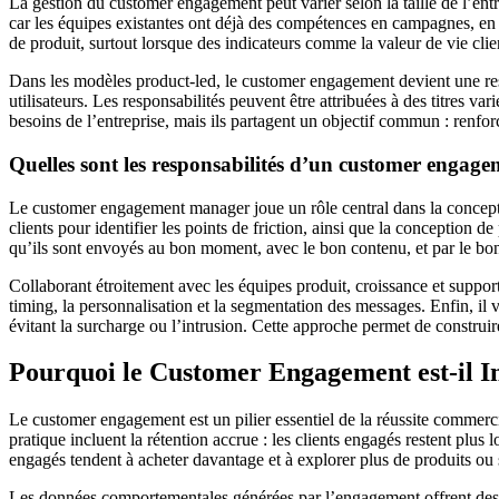
La gestion du customer engagement peut varier selon la taille de l’entre
car les équipes existantes ont déjà des compétences en campagnes, en
de produit, surtout lorsque des indicateurs comme la valeur de vie clie
Dans les modèles product-led, le customer engagement devient une resp
utilisateurs. Les responsabilités peuvent être attribuées à des titres vari
besoins de l’entreprise, mais ils partagent un objectif commun : renforc
Quelles sont les responsabilités d’un customer engag
Le customer engagement manager joue un rôle central dans la concepti
clients pour identifier les points de friction, ainsi que la conception 
qu’ils sont envoyés au bon moment, avec le bon contenu, et par le bon
Collaborant étroitement avec les équipes produit, croissance et support,
timing, la personnalisation et la segmentation des messages. Enfin, il 
évitant la surcharge ou l’intrusion. Cette approche permet de construir
Pourquoi le Customer Engagement est-il I
Le customer engagement est un pilier essentiel de la réussite commerciale
pratique incluent la rétention accrue : les clients engagés restent plus 
engagés tendent à acheter davantage et à explorer plus de produits ou 
Les données comportementales générées par l’engagement offrent des in