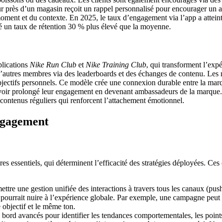
r près d’un magasin reçoit un rappel personnalisé pour encourager un ac
ent et du contexte. En 2025, le taux d’engagement via l’app a atteint 8
ré un taux de rétention 30 % plus élevé que la moyenne.
plications
Nike Run Club
et
Nike Training Club
, qui transforment l’exp
vec d’autres membres via des leaderboards et des échanges de contenu. Les
ectifs personnels. Ce modèle crée une connexion durable entre la marque 
 avoir prolongé leur engagement en devenant ambassadeurs de la marque
 contenus réguliers qui renforcent l’attachement émotionnel.
ngagement
 essentiels, qui déterminent l’efficacité des stratégies déployées. Ces cr
tre une gestion unifiée des interactions à travers tous les canaux (pus
i pourrait nuire à l’expérience globale. Par exemple, une campagne peut
 objectif et le même ton.
e bord avancés pour identifier les tendances comportementales, les point