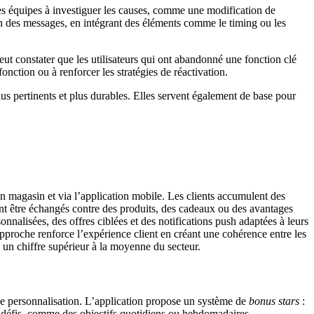
les équipes à investiguer les causes, comme une modification de
n des messages, en intégrant des éléments comme le timing ou les
peut constater que les utilisateurs qui ont abandonné une fonction clé
fonction ou à renforcer les stratégies de réactivation.
us pertinents et plus durables. Elles servent également de base pour
, en magasin et via l’application mobile. Les clients accumulent des
nt être échangés contre des produits, des cadeaux ou des avantages
nnalisées, des offres ciblées et des notifications push adaptées à leurs
approche renforce l’expérience client en créant une cohérence entre les
 un chiffre supérieur à la moyenne du secteur.
 de personnalisation. L’application propose un système de
bonus stars
:
 défis, comme des objectifs quotidiens ou hebdomadaires,