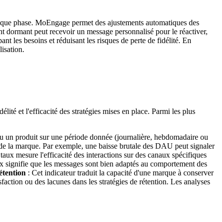
à chaque phase. MoEngage permet des ajustements automatiques des
ent dormant peut recevoir un message personnalisé pour le réactiver,
pant les besoins et réduisant les risques de perte de fidélité. En
isation.
lité et l'efficacité des stratégies mises en place. Parmi les plus
e ou un produit sur une période donnée (journalière, hebdomadaire ou
 de la marque. Par exemple, une baisse brutale des DAU peut signaler
taux mesure l'efficacité des interactions sur des canaux spécifiques
taux signifie que les messages sont bien adaptés au comportement des
étention
: Cet indicateur traduit la capacité d'une marque à conserver
sfaction ou des lacunes dans les stratégies de rétention. Les analyses