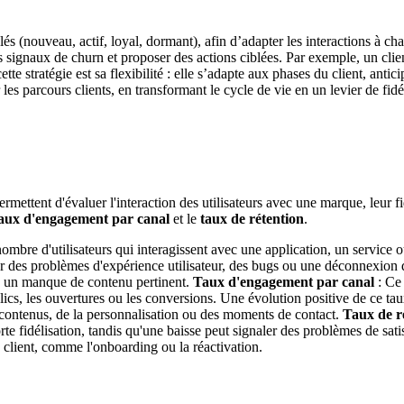
clés (nouveau, actif, loyal, dormant), afin d’adapter les interactions 
s signaux de churn et proposer des actions ciblées. Par exemple, un cli
te stratégie est sa flexibilité : elle s’adapte aux phases du client, antici
 parcours clients, en transformant le cycle de vie en un levier de fidél
ettent d'évaluer l'interaction des utilisateurs avec une marque, leur fidé
aux d'engagement par canal
et le
taux de rétention
.
 nombre d'utilisateurs qui interagissent avec une application, un servic
er des problèmes d'expérience utilisateur, des bugs ou une déconnexion
ou un manque de contenu pertinent.
Taux d'engagement par canal
: Ce 
 clics, les ouvertures ou les conversions. Une évolution positive de ce 
s contenus, de la personnalisation ou des moments de contact.
Taux de r
rte fidélisation, tandis qu'une baisse peut signaler des problèmes de sati
e client, comme l'onboarding ou la réactivation.