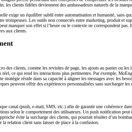
fin, les clients fidèles deviennent des ambassadeurs naturels de la marque
helle exige un équilibre subtil entre automatisation et humanité, sans q
e trompeuses. Les outils non connectés entre marketing, produit et supp
eut manquer son effet si l’heure ou le contexte ne correspondent pas. En
es aux clients.
ement
o des clients, comme les revisites de page, les ajouts au panier ou les 
el, ce qui rend les interactions plus pertinentes. Par exemple, MoEngag
te stratégie réside dans sa capacité à aligner les messages avec les beso
ues peuvent offrir des expériences personnalisées sans surcharger les c
chaque canal (push, e-mail, SMS, etc.) afin de garantir une cohérence 
ctions selon le comportement des utilisateurs. Un push notification peut 
approche évite la surcharge des clients, qui pourrait résulter d’un bom
a relation client sans laisser de place à la confusion.