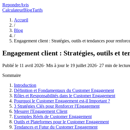
RepondreAvis
Calculateur
Blog
Tarifs
Accueil
/
Blog
/
Engagement client : Stratégies, outils et tendances pour renforce
Engagement client : Stratégies, outils et t
Publié le
11 avril 2026
· Mis à jour le
19 juillet 2026
·
27
min de lectur
Sommaire
Introduction
Définition et Fondamentaux du Customer Engagement
Rôles et Responsabilités dans le Customer Engagement
Pourquoi le Customer Engagement est-il Important ?
3 Stratégies Clés pour Renforcer l'Engagement
Mesurer l'Engagement Client
Exemples Réels de Customer Engagement
Outils et Plateformes pour le Customer Engagement
Tendances et Futur du Customer Engagement