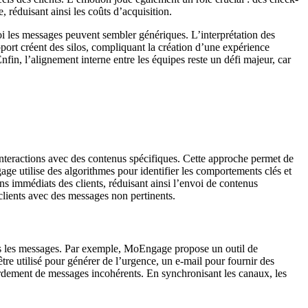
, réduisant ainsi les coûts d’acquisition.
uoi les messages peuvent sembler génériques. L’interprétation des
ort créent des silos, compliquant la création d’une expérience
fin, l’alignement interne entre les équipes reste un défi majeur, car
interactions avec des contenus spécifiques. Cette approche permet de
e utilise des algorithmes pour identifier les comportements clés et
ins immédiats des clients, réduisant ainsi l’envoi de contenus
lients avec des messages non pertinents.
dans les messages. Par exemple, MoEngage propose un outil de
être utilisé pour générer de l’urgence, un e-mail pour fournir des
bardement de messages incohérents. En synchronisant les canaux, les