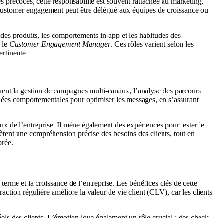
es précoces, cette responsabilité est souvent rattachée au marketing,
 customer engagement peut être délégué aux équipes de croissance ou
des produits, les comportements in-app et les habitudes des
 le
Customer Engagement Manager
. Ces rôles varient selon les
ertinente.
uent la gestion de campagnes multi-canaux, l’analyse des parcours
 données comportementales pour optimiser les messages, en s’assurant
baux de l’entreprise. Il mène également des expériences pour tester le
flètent une compréhension précise des besoins des clients, tout en
brée.
 terme et la croissance de l’entreprise. Les bénéfices clés de cette
eraction régulière améliore la valeur de vie client (CLV), car les clients
ls des clients. L’émotion joue également un rôle crucial : des check-