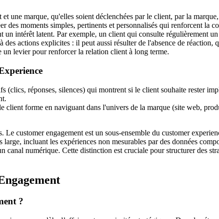
 et une marque, qu'elles soient déclenchées par le client, par la marque,
éer des moments simples, pertinents et personnalisés qui renforcent la con
t un intérêt latent. Par exemple, un client qui consulte régulièrement un
à des actions explicites : il peut aussi résulter de l'absence de réaction, 
n levier pour renforcer la relation client à long terme.
Experience
s (clics, réponses, silences) qui montrent si le client souhaite rester 
nt.
e client forme en naviguant dans l'univers de la marque (site web, produ
ctes. Le customer engagement est un sous-ensemble du customer experienc
us large, incluant les expériences non mesurables par des données comp
n canal numérique. Cette distinction est cruciale pour structurer des str
r Engagement
ment ?