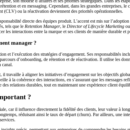
prise, son modèle d’affaires et ses priorités stratégiques. Dans les étap
 rétention et en messaging. Cependant, dans les grandes entreprises, le
nt (CLV) ou la réactivation deviennent des priorités opérationnelles.
onsabilité directe des équipes produit. L’accent est mis sur l’adoption 
és, tels que le
Retention Manager
, le
Director of Lifecycle Marketing
ou
er les interactions entre la marque et ses clients de manière durable et p
ement manager ?
on et l’exécution des stratégies d’engagement. Ses responsabilités incl
de parcours d’onboarding, de rétention et de réactivation. Il utilise les
 canal.
 il travaille à aligner les initiatives d’engagement sur les objectifs glo
veille à la cohérence des interactions, en s’assurant que les messages re
e des relations durables, tout en maintenant une expérience client équili
mportant ?
, car il influence directement la fidélité des clients, leur valeur à long
longtemps, réduisant ainsi le taux de départ (churn). Par ailleurs, une int
services.
sights précis, permettant aux entreprises de comprendre les besoins rée