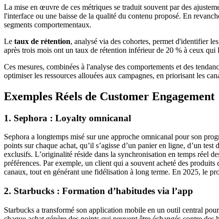
La mise en œuvre de ces métriques se traduit souvent par des ajustem
l'interface ou une baisse de la qualité du contenu proposé. En revanc
segments comportementaux.
Le
taux de rétention
, analysé via des cohortes, permet d'identifier le
après trois mois ont un taux de rétention inférieur de 20 % à ceux qui l'
Ces mesures, combinées à l'analyse des comportements et des tendances
optimiser les ressources allouées aux campagnes, en priorisant les cana
Exemples Réels de Customer Engagement
1. Sephora : Loyalty omnicanal
Sephora a longtemps misé sur une approche omnicanal pour son prog
points sur chaque achat, qu’il s’agisse d’un panier en ligne, d’un te
exclusifs. L’originalité réside dans la synchronisation en temps réel d
préférences. Par exemple, un client qui a souvent acheté des produits d
canaux, tout en générant une fidélisation à long terme. En 2025, le p
2. Starbucks : Formation d’habitudes via l’app
Starbucks a transformé son application mobile en un outil central pou
chaque achat génère des points qui peuvent être échangés contre des 