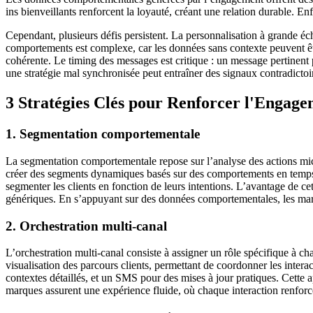
ins bienveillants renforcent la loyauté, créant une relation durable. En
Cependant, plusieurs défis persistent. La personnalisation à grande éc
comportements est complexe, car les données sans contexte peuvent êtr
cohérente. Le timing des messages est critique : un message pertinent p
une stratégie mal synchronisée peut entraîner des signaux contradictoir
3 Stratégies Clés pour Renforcer l'Engag
1. Segmentation comportementale
La segmentation comportementale repose sur l’analyse des actions micr
créer des segments dynamiques basés sur des comportements en temps ré
segmenter les clients en fonction de leurs intentions. L’avantage de cet
génériques. En s’appuyant sur des données comportementales, les marq
2. Orchestration multi-canal
L’orchestration multi-canal consiste à assigner un rôle spécifique à 
visualisation des parcours clients, permettant de coordonner les intera
contextes détaillés, et un SMS pour des mises à jour pratiques. Cette 
marques assurent une expérience fluide, où chaque interaction renforce l