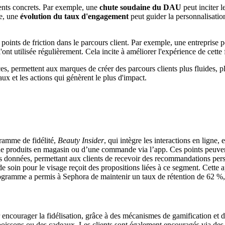
ents concrets. Par exemple, une
chute soudaine du DAU
peut inciter 
he, une
évolution du taux d'engagement
peut guider la personnalisatio
s points de friction dans le parcours client. Par exemple, une entreprise 
ont utilisée régulièrement. Cela incite à améliorer l'expérience de cette 
, permettent aux marques de créer des parcours clients plus fluides, pl
ux et les actions qui génèrent le plus d'impact.
ramme de fidélité,
Beauty Insider
, qui intègre les interactions en ligne
st de produits en magasin ou d’une commande via l’app. Ces points peuve
es données, permettant aux clients de recevoir des recommandations perso
e soin pour le visage reçoit des propositions liées à ce segment. Cette 
rogramme a permis à Sephora de maintenir un taux de rétention de 62 %,
r encourager la fidélisation, grâce à des mécanismes de gamification et
boissons ou des cadeaux. Les clients sont également encouragés via des