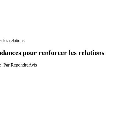
r les relations
endances pour renforcer les relations
e
· Par
RepondreAvis