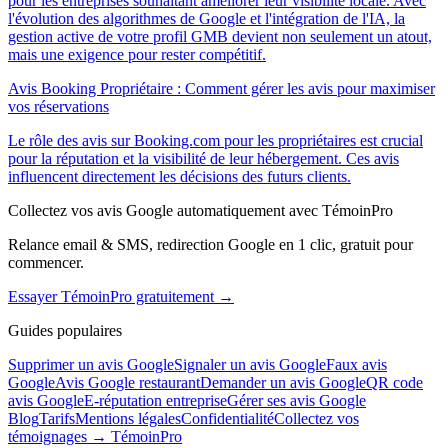
pour les entreprises souhaitant améliorer leur visibilité locale. Avec
l'évolution des algorithmes de Google et l'intégration de l'IA, la
gestion active de votre profil GMB devient non seulement un atout,
mais une exigence pour rester compétitif.
Avis Booking Propriétaire : Comment gérer les avis pour maximiser
vos réservations
Le rôle des avis sur Booking.com pour les propriétaires est crucial
pour la réputation et la visibilité de leur hébergement. Ces avis
influencent directement les décisions des futurs clients.
Collectez vos avis Google automatiquement avec TémoinPro
Relance email & SMS, redirection Google en 1 clic, gratuit pour
commencer.
Essayer TémoinPro gratuitement →
Guides populaires
Supprimer un avis Google
Signaler un avis Google
Faux avis
Google
Avis Google restaurant
Demander un avis Google
QR code
avis Google
E-réputation entreprise
Gérer ses avis Google
Blog
Tarifs
Mentions légales
Confidentialité
Collectez vos
témoignages → TémoinPro