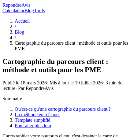
RepondreAvis
Calculateur
Blog
Tarifs
Accueil
/
Blog
/
Cartographie du parcours client : méthode et outils pour les
PME
Cartographie du parcours client :
méthode et outils pour les PME
Publié le
18 mars 2026
· Mis à jour le
19 juillet 2026
·
3
min de
lecture
· Par
RepondreAvis
Sommaire
Qu'est-ce qu'une cartographie du parcours client ?
La méthode en 5 étapes
Template simplifié
Pour aller plus loin
Cartographier votre parcours client, c'est dessiner la carte de