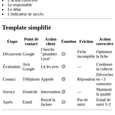
L'action corrective
Le responsable
Le délai
L'indicateur de succès
Template simplifié
Point de
Action
Action
Étape
Émotion
Friction
contact
client
corrective
Cherche
Fiche
Optimiser
Découverte
Google
"plombier
😐
incomplète
la fiche
Lyon"
Avis
Continuer
Évaluation
Lit les avis
😊
—
Google
la collecte
Décrocher
Contact
Téléphone
Appelle
😞
Répondeur
en <3
sonneries
Maintenir
Service
Domicile
Intervention
😊
—
la qualité
Reçoit la
Pas de
Email de
Après
Email
😐
facture
suivi
suivi J+2