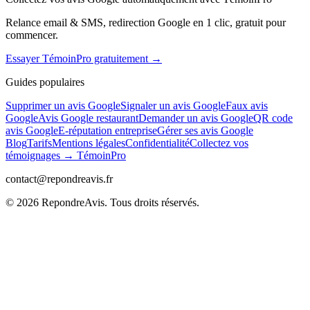
Relance email & SMS, redirection Google en 1 clic, gratuit pour
commencer.
Essayer TémoinPro gratuitement →
Guides populaires
Supprimer un avis Google
Signaler un avis Google
Faux avis
Google
Avis Google restaurant
Demander un avis Google
QR code
avis Google
E-réputation entreprise
Gérer ses avis Google
Blog
Tarifs
Mentions légales
Confidentialité
Collectez vos
témoignages → TémoinPro
contact@repondreavis.fr
©
2026
RepondreAvis. Tous droits réservés.