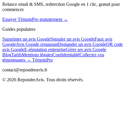
Relance email & SMS, redirection Google en 1 clic, gratuit pour
commencer.
Essayer TémoinPro gratuitement →
Guides populaires
Supprimer un avis Google
Signaler un avis Google
Faux avis
Google
Avis Google restaurant
Demander un avis Google
QR code
avis Google
E-réputation entreprise
Gérer ses avis Google
Blog
Tarifs
Mentions légales
Confidentialité
Collectez vos
témoignages → TémoinPro
contact@repondreavis.fr
©
2026
RepondreAvis. Tous droits réservés.