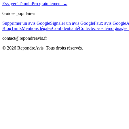
Essayer TémoinPro gratuitement →
Guides populaires
Supprimer un avis Google
Signaler un avis Google
Faux avis Google
A
Blog
Tarifs
Mentions légales
Confidentialité
Collectez vos témoignage
contact@repondreavis.fr
©
2026
RepondreAvis. Tous droits réservés.