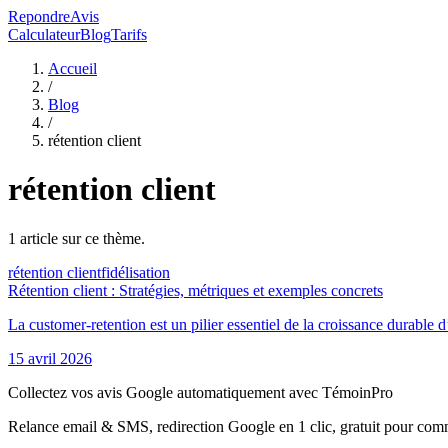
RepondreAvis
Calculateur
Blog
Tarifs
Accueil
/
Blog
/
rétention client
rétention client
1
article
sur ce thème.
rétention client
fidélisation
Rétention client : Stratégies, métriques et exemples concrets
La customer-retention est un pilier essentiel de la croissance durable d
15 avril 2026
Collectez vos avis Google automatiquement avec TémoinPro
Relance email & SMS, redirection Google en 1 clic, gratuit pour com