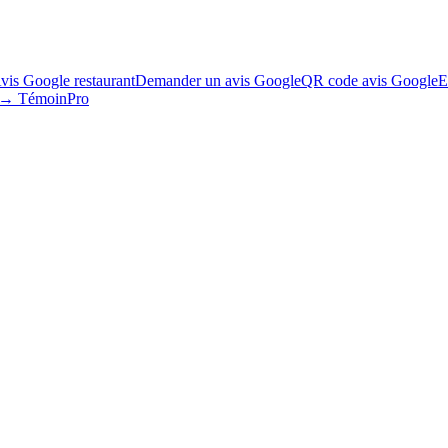
vis Google restaurant
Demander un avis Google
QR code avis Google
E
s → TémoinPro