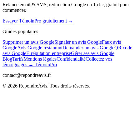
Relance email & SMS, redirection Google en 1 clic, gratuit pour
commencer.
Essayer TémoinPro gratuitement →
Guides populaires
Supprimer un avis Google
Signaler un avis Google
Faux avis
Google
Avis Google restaurant
Demander un avis Google
QR code
avis Google
E-réputation entreprise
Gérer ses avis Google
Blog
Tarifs
Mentions légales
Confidentialité
Collectez vos
témoignages → TémoinPro
contact@repondreavis.fr
©
2026
RepondreAvis. Tous droits réservés.