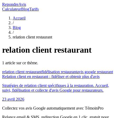
RepondreAvis
Calculateur
Blog
Tarifs
Accueil
/
Blog
/
relation client restaurant
relation client restaurant
1
article
sur ce thème.
relation client restaurant
fidélisation restaurant
avis google restaurant
Relation client en restaurant : fidéliser et obtenir plus d'avis
Stratégies de relation client spécifiques à la restauration. Accueil,
suivi, fidélisation et collecte d'avis Google pour restaurateurs.
23 avril 2026
Collectez vos avis Google automatiquement avec TémoinPro
Relance email & SMS, redirection Google en 1 clic, gratuit pour