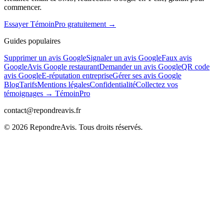
commencer.
Essayer TémoinPro gratuitement →
Guides populaires
Supprimer un avis Google
Signaler un avis Google
Faux avis
Google
Avis Google restaurant
Demander un avis Google
QR code
avis Google
E-réputation entreprise
Gérer ses avis Google
Blog
Tarifs
Mentions légales
Confidentialité
Collectez vos
témoignages → TémoinPro
contact@repondreavis.fr
©
2026
RepondreAvis. Tous droits réservés.