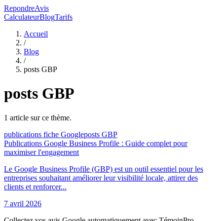
RepondreAvis
Calculateur
Blog
Tarifs
Accueil
/
Blog
/
posts GBP
posts GBP
1
article
sur ce thème.
publications fiche Google
posts GBP
Publications Google Business Profile : Guide complet pour
maximiser l'engagement
Le Google Business Profile (GBP) est un outil essentiel pour les
entreprises souhaitant améliorer leur visibilité locale, attirer des
clients et renforcer...
7 avril 2026
Collectez vos avis Google automatiquement avec TémoinPro