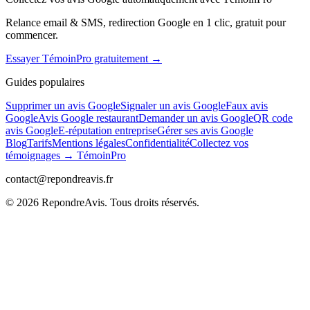
Relance email & SMS, redirection Google en 1 clic, gratuit pour
commencer.
Essayer TémoinPro gratuitement →
Guides populaires
Supprimer un avis Google
Signaler un avis Google
Faux avis
Google
Avis Google restaurant
Demander un avis Google
QR code
avis Google
E-réputation entreprise
Gérer ses avis Google
Blog
Tarifs
Mentions légales
Confidentialité
Collectez vos
témoignages → TémoinPro
contact@repondreavis.fr
©
2026
RepondreAvis. Tous droits réservés.