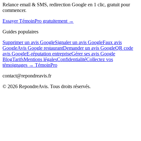
Relance email & SMS, redirection Google en 1 clic, gratuit pour
commencer.
Essayer TémoinPro gratuitement →
Guides populaires
Supprimer un avis Google
Signaler un avis Google
Faux avis
Google
Avis Google restaurant
Demander un avis Google
QR code
avis Google
E-réputation entreprise
Gérer ses avis Google
Blog
Tarifs
Mentions légales
Confidentialité
Collectez vos
témoignages → TémoinPro
contact@repondreavis.fr
©
2026
RepondreAvis. Tous droits réservés.