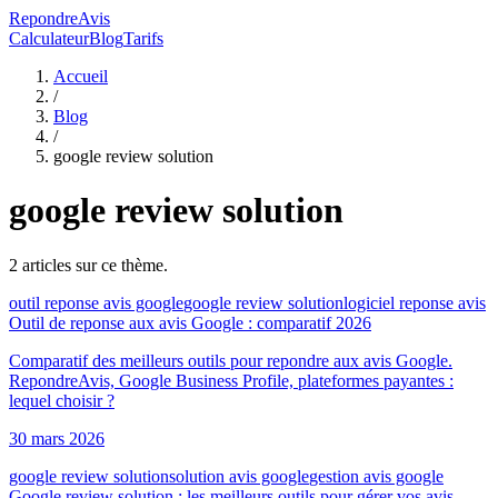
RepondreAvis
Calculateur
Blog
Tarifs
Accueil
/
Blog
/
google review solution
google review solution
2
article
s
sur ce thème.
outil reponse avis google
google review solution
logiciel reponse avis
Outil de reponse aux avis Google : comparatif 2026
Comparatif des meilleurs outils pour repondre aux avis Google.
RepondreAvis, Google Business Profile, plateformes payantes :
lequel choisir ?
30 mars 2026
google review solution
solution avis google
gestion avis google
Google review solution : les meilleurs outils pour gérer vos avis