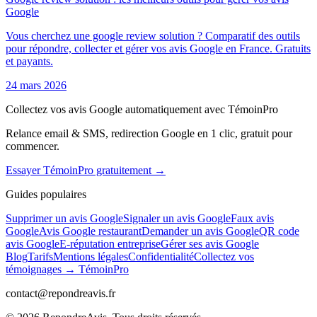
Google
Vous cherchez une google review solution ? Comparatif des outils
pour répondre, collecter et gérer vos avis Google en France. Gratuits
et payants.
24 mars 2026
Collectez vos avis Google automatiquement avec TémoinPro
Relance email & SMS, redirection Google en 1 clic, gratuit pour
commencer.
Essayer TémoinPro gratuitement →
Guides populaires
Supprimer un avis Google
Signaler un avis Google
Faux avis
Google
Avis Google restaurant
Demander un avis Google
QR code
avis Google
E-réputation entreprise
Gérer ses avis Google
Blog
Tarifs
Mentions légales
Confidentialité
Collectez vos
témoignages → TémoinPro
contact@repondreavis.fr