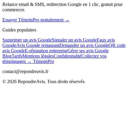
Relance email & SMS, redirection Google en 1 clic, gratuit pour
commencer.
Essayer TémoinPro gratuitement →
Guides populaires
Supprimer un avis Google
Signaler un avis Google
Faux avis
Google
Avis Google restaurant
Demander un avis Google
QR code
avis Google
E-réputation entreprise
Gérer ses avis Google
Blog
Tarifs
Mentions légales
Confidentialité
Collectez vos
témoignages → TémoinPro
contact@repondreavis.fr
©
2026
RepondreAvis. Tous droits réservés.