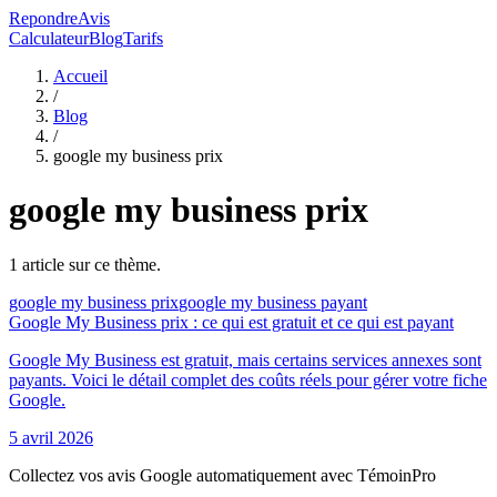
RepondreAvis
Calculateur
Blog
Tarifs
Accueil
/
Blog
/
google my business prix
google my business prix
1
article
sur ce thème.
google my business prix
google my business payant
Google My Business prix : ce qui est gratuit et ce qui est payant
Google My Business est gratuit, mais certains services annexes sont
payants. Voici le détail complet des coûts réels pour gérer votre fiche
Google.
5 avril 2026
Collectez vos avis Google automatiquement avec TémoinPro