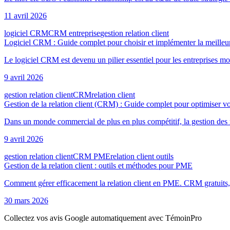
11 avril 2026
logiciel CRM
CRM entreprise
gestion relation client
Logiciel CRM : Guide complet pour choisir et implémenter la meilleu
Le logiciel CRM est devenu un pilier essentiel pour les entreprises mod
9 avril 2026
gestion relation client
CRM
relation client
Gestion de la relation client (CRM) : Guide complet pour optimiser vo
Dans un monde commercial de plus en plus compétitif, la gestion des rel
9 avril 2026
gestion relation client
CRM PME
relation client outils
Gestion de la relation client : outils et méthodes pour PME
Comment gérer efficacement la relation client en PME. CRM gratuits, a
30 mars 2026
Collectez vos avis Google automatiquement avec TémoinPro