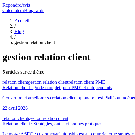
RepondreAvis
Calculateur
Blog
Tarifs
Accueil
/
Blog
/
gestion relation client
gestion relation client
5
article
s
sur ce thème.
relation client
gestion relation client
relation client PME
Relation client : guide complet pour PME et indépendants
Construire et améliorer sa relation client quand on est PME ou indépend
22 avril 2026
relation client
gestion relation client
Relation client : Stratégies, outils et bonnes pratiques
Le mot-clé SEO : customer-relationship est au cœur de toute stratégie