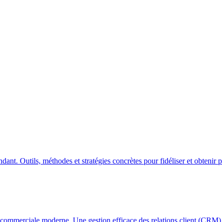
ant. Outils, méthodes et stratégies concrètes pour fidéliser et obtenir p
 commerciale moderne. Une gestion efficace des relations client (CRM) n