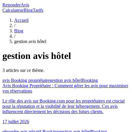
RepondreAvis
Calculateur
Blog
Tarifs
Accueil
/
Blog
/
gestion avis hôtel
gestion avis hôtel
3
article
s
sur ce thème.
avis Booking propriétaire
gestion avis hôtel
Booking
Avis Booking Propriétaire : Comment gérer les avis pour maximiser
vos réservations
Le rôle des avis sur Booking.com pour les propriétaires est crucial
pour la réputation et la visibilité de leur hébergement. Ces avis
influencent directement les décisions des futurs clients.
17 juillet 2026
répondre avis négatif Booking
gestion avis hôtel
Booking