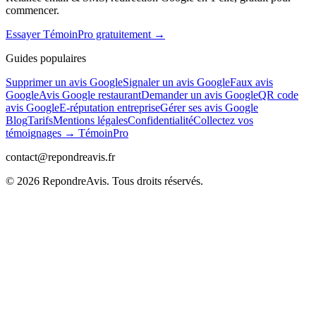
commencer.
Essayer TémoinPro gratuitement →
Guides populaires
Supprimer un avis Google
Signaler un avis Google
Faux avis
Google
Avis Google restaurant
Demander un avis Google
QR code
avis Google
E-réputation entreprise
Gérer ses avis Google
Blog
Tarifs
Mentions légales
Confidentialité
Collectez vos
témoignages → TémoinPro
contact@repondreavis.fr
©
2026
RepondreAvis. Tous droits réservés.