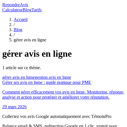
RepondreAvis
Calculateur
Blog
Tarifs
Accueil
/
Blog
/
gérer avis en ligne
gérer avis en ligne
1
article
sur ce thème.
gérer avis en ligne
gestion avis en ligne
Gérer ses avis en ligne : guide pratique pour PME
Comment gérer efficacement vos avis en ligne. Monitoring, réponse,
analyse et action pour protéger et améliorer votre réputation.
29 mars 2026
Collectez vos avis Google automatiquement avec TémoinPro
Relance email & SMS, redirection Google en 1 clic, gratuit pour