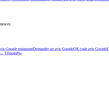
mencer.
vis Google restaurant
Demander un avis Google
QR code avis Google
E
s → TémoinPro