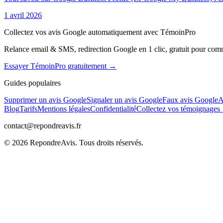
1 avril 2026
Collectez vos avis Google automatiquement avec TémoinPro
Relance email & SMS, redirection Google en 1 clic, gratuit pour com
Essayer TémoinPro gratuitement →
Guides populaires
Supprimer un avis Google
Signaler un avis Google
Faux avis Google
A
Blog
Tarifs
Mentions légales
Confidentialité
Collectez vos témoignage
contact@repondreavis.fr
©
2026
RepondreAvis. Tous droits réservés.