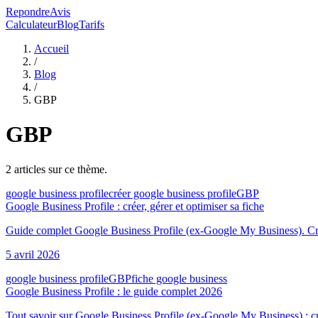
RepondreAvis
Calculateur
Blog
Tarifs
Accueil
/
Blog
/
GBP
GBP
2
article
s
sur ce thème.
google business profile
créer google business profile
GBP
Google Business Profile : créer, gérer et optimiser sa fiche
Guide complet Google Business Profile (ex-Google My Business). Créati
5 avril 2026
google business profile
GBP
fiche google business
Google Business Profile : le guide complet 2026
Tout savoir sur Google Business Profile (ex-Google My Business) : cré