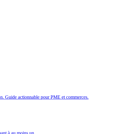
ation. Guide actionnable pour PME et commerces.
ant à au moins un...