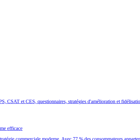
s NPS, CSAT et CES, questionnaires, stratégies d'amélioration et fidélis
mme efficace
a stratégie commerciale moderne. Avec 77 % des consommateurs apparten