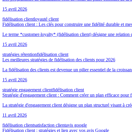
15 avril 2026
fidélisation client
loyauté client
Fidélisation client : Les clés pour construire une fidélité durable et me
Le terme *customer-loyalty* (fidélisation client) désigne une relation du
15 avril 2026
stratégies rétention
fidélisation client
Les meilleures stratégies de fidélisation des clients pour 2026
La fidélisation des clients est devenue un pilier essentiel de la croissa
15 avril 2026
stratégie engagement client
fidélisation client
Stratégie d'engagement client : Comment créer un plan efficace pour fi
La stratégie d'engagement client désigne un plan structuré visant à créer 
11 avril 2026
fidélisation client
satisfaction client
avis google
Fidélisation client : stratégies et lien avec vos avis Google