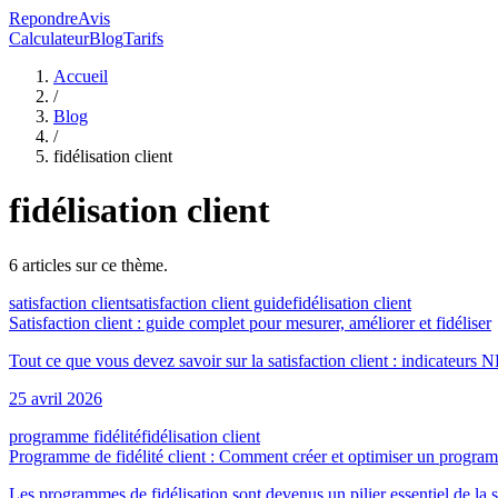
RepondreAvis
Calculateur
Blog
Tarifs
Accueil
/
Blog
/
fidélisation client
fidélisation client
6
article
s
sur ce thème.
satisfaction client
satisfaction client guide
fidélisation client
Satisfaction client : guide complet pour mesurer, améliorer et fidéliser
Tout ce que vous devez savoir sur la satisfaction client : indicateur
25 avril 2026
programme fidélité
fidélisation client
Programme de fidélité client : Comment créer et optimiser un progra
Les programmes de fidélisation sont devenus un pilier essentiel de l