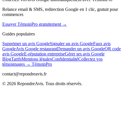
Relance email & SMS, redirection Google en 1 clic, gratuit pour
commencer.
Essayer TémoinPro gratuitement →
Guides populaires
Supprimer un avis Google
Signaler un avis Google
Faux avis
Google
Avis Google restaurant
Demander un avis Google
QR code
avis Google
E-réputation entreprise
Gérer ses avis Google
Blog
Tarifs
Mentions légales
Confidentialité
Collectez vos
témoignages → TémoinPro
contact@repondreavis.fr
©
2026
RepondreAvis. Tous droits réservés.