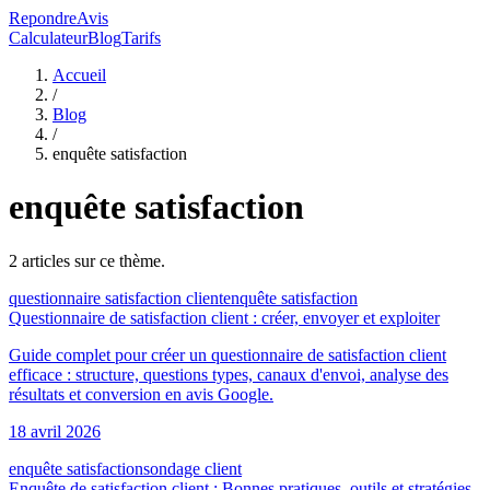
RepondreAvis
Calculateur
Blog
Tarifs
Accueil
/
Blog
/
enquête satisfaction
enquête satisfaction
2
article
s
sur ce thème.
questionnaire satisfaction client
enquête satisfaction
Questionnaire de satisfaction client : créer, envoyer et exploiter
Guide complet pour créer un questionnaire de satisfaction client
efficace : structure, questions types, canaux d'envoi, analyse des
résultats et conversion en avis Google.
18 avril 2026
enquête satisfaction
sondage client
Enquête de satisfaction client : Bonnes pratiques, outils et stratégies