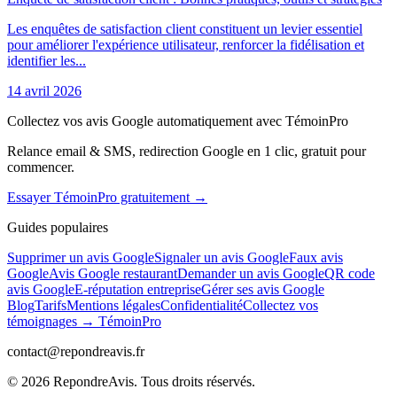
Les enquêtes de satisfaction client constituent un levier essentiel
pour améliorer l'expérience utilisateur, renforcer la fidélisation et
identifier les...
14 avril 2026
Collectez vos avis Google automatiquement avec TémoinPro
Relance email & SMS, redirection Google en 1 clic, gratuit pour
commencer.
Essayer TémoinPro gratuitement →
Guides populaires
Supprimer un avis Google
Signaler un avis Google
Faux avis
Google
Avis Google restaurant
Demander un avis Google
QR code
avis Google
E-réputation entreprise
Gérer ses avis Google
Blog
Tarifs
Mentions légales
Confidentialité
Collectez vos
témoignages → TémoinPro
contact@repondreavis.fr
©
2026
RepondreAvis. Tous droits réservés.