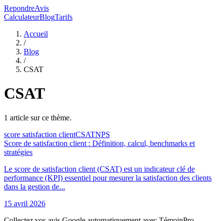
RepondreAvis
Calculateur
Blog
Tarifs
Accueil
/
Blog
/
CSAT
CSAT
1
article
sur ce thème.
score satisfaction client
CSAT
NPS
Score de satisfaction client : Définition, calcul, benchmarks et
stratégies
Le score de satisfaction client (CSAT) est un indicateur clé de
performance (KPI) essentiel pour mesurer la satisfaction des clients
dans la gestion de...
15 avril 2026
Collectez vos avis Google automatiquement avec TémoinPro