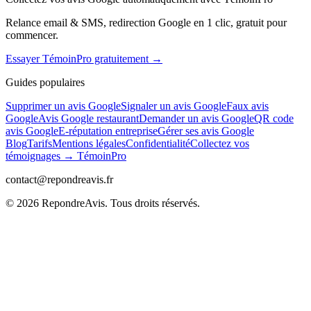
Relance email & SMS, redirection Google en 1 clic, gratuit pour
commencer.
Essayer TémoinPro gratuitement →
Guides populaires
Supprimer un avis Google
Signaler un avis Google
Faux avis
Google
Avis Google restaurant
Demander un avis Google
QR code
avis Google
E-réputation entreprise
Gérer ses avis Google
Blog
Tarifs
Mentions légales
Confidentialité
Collectez vos
témoignages → TémoinPro
contact@repondreavis.fr
©
2026
RepondreAvis. Tous droits réservés.