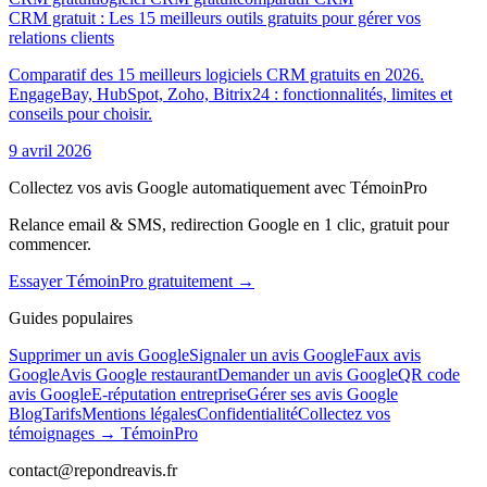
CRM gratuit : Les 15 meilleurs outils gratuits pour gérer vos
relations clients
Comparatif des 15 meilleurs logiciels CRM gratuits en 2026.
EngageBay, HubSpot, Zoho, Bitrix24 : fonctionnalités, limites et
conseils pour choisir.
9 avril 2026
Collectez vos avis Google automatiquement avec TémoinPro
Relance email & SMS, redirection Google en 1 clic, gratuit pour
commencer.
Essayer TémoinPro gratuitement →
Guides populaires
Supprimer un avis Google
Signaler un avis Google
Faux avis
Google
Avis Google restaurant
Demander un avis Google
QR code
avis Google
E-réputation entreprise
Gérer ses avis Google
Blog
Tarifs
Mentions légales
Confidentialité
Collectez vos
témoignages → TémoinPro
contact@repondreavis.fr