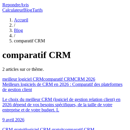
RepondreAvis
Calculateur
Blog
Tarifs
Accueil
/
Blog
/
comparatif CRM
comparatif CRM
2
article
s
sur ce thème.
meilleur logiciel CRM
comparatif CRM
CRM 2026
Meilleurs logiciels de CRM en 2026 : Comparatif des plateformes
de gestion client
Le choix du meilleur CRM (logiciel de gestion relation client) en
2026 dépend de vos besoins spécifiques, de la taille de votre
entreprise et de votre budget. L
9 avril 2026
CRM gratuit
logiciel CRM gratuit
comparatif CRM