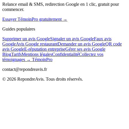
Relance email & SMS, redirection Google en 1 clic, gratuit pour
commencer.
Essayer TémoinPro gratuitement →
Guides populaires
Supprimer un avis Google
Signaler un avis Google
Faux avis
Google
Avis Google restaurant
Demander un avis Google
QR code
avis Google
E-réputation entreprise
Gérer ses avis Google
Blog
Tarifs
Mentions légales
Confidentialité
Collectez vos
témoignages → TémoinPro
contact@repondreavis.fr
©
2026
RepondreAvis. Tous droits réservés.