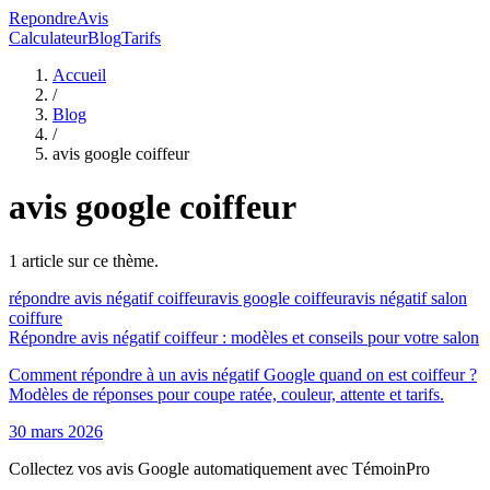
RepondreAvis
Calculateur
Blog
Tarifs
Accueil
/
Blog
/
avis google coiffeur
avis google coiffeur
1
article
sur ce thème.
répondre avis négatif coiffeur
avis google coiffeur
avis négatif salon
coiffure
Répondre avis négatif coiffeur : modèles et conseils pour votre salon
Comment répondre à un avis négatif Google quand on est coiffeur ?
Modèles de réponses pour coupe ratée, couleur, attente et tarifs.
30 mars 2026
Collectez vos avis Google automatiquement avec TémoinPro