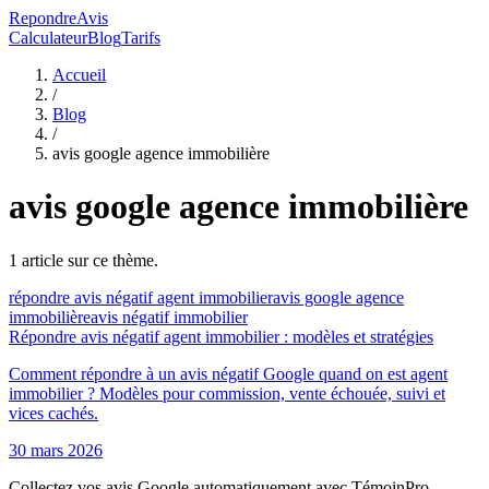
RepondreAvis
Calculateur
Blog
Tarifs
Accueil
/
Blog
/
avis google agence immobilière
avis google agence immobilière
1
article
sur ce thème.
répondre avis négatif agent immobilier
avis google agence
immobilière
avis négatif immobilier
Répondre avis négatif agent immobilier : modèles et stratégies
Comment répondre à un avis négatif Google quand on est agent
immobilier ? Modèles pour commission, vente échouée, suivi et
vices cachés.
30 mars 2026
Collectez vos avis Google automatiquement avec TémoinPro