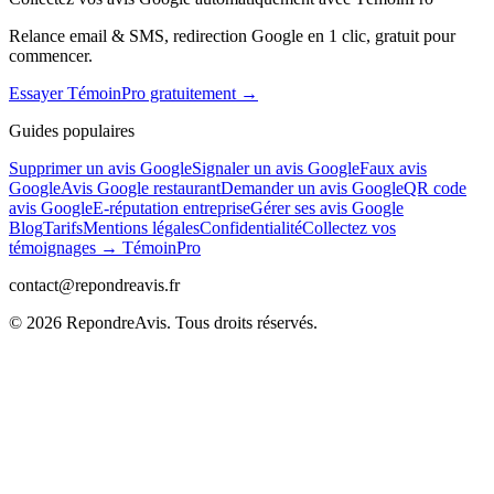
Relance email & SMS, redirection Google en 1 clic, gratuit pour
commencer.
Essayer TémoinPro gratuitement →
Guides populaires
Supprimer un avis Google
Signaler un avis Google
Faux avis
Google
Avis Google restaurant
Demander un avis Google
QR code
avis Google
E-réputation entreprise
Gérer ses avis Google
Blog
Tarifs
Mentions légales
Confidentialité
Collectez vos
témoignages → TémoinPro
contact@repondreavis.fr
©
2026
RepondreAvis. Tous droits réservés.