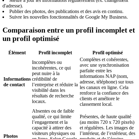
Mettre à jour les informations régulièrement (ex. changement
d'adresse).
Publier des photos, des publications et des avis en continu.
Suivre les nouvelles fonctionnalités de Google My Business.
Comparaison entre un profil incomplet et
un profil optimisé
Élément
Profil incomplet
Profil optimisé
Complètes et cohérentes,
Incomplètes ou
avec une synchronisation
incohérentes, ce qui
parfaite entre les
peut nuire à la
informations NAP (nom,
Informations
crédibilité de
adresse, téléphone) sur tous
de contact
l’entreprise et réduire la
les canaux en ligne. Cela
visibilité dans les
renforce la confiance des
résultats de recherche
clients et améliore le
locaux.
classement local.
Absentes ou de faible
qualité, ce qui limite
Présentes, de haute qualité
l’engagement et la
(au moins 720 x 720 pixels)
capacité à attirer des
et régulières. Les images de
visiteurs physiques ou
l’intérieur, de l’extérieur, des
Photos
en ligne. Selon Google,
produits et de l’équipe