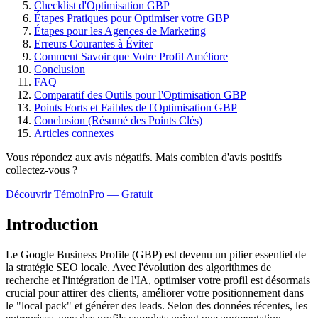
Checklist d'Optimisation GBP
Étapes Pratiques pour Optimiser votre GBP
Étapes pour les Agences de Marketing
Erreurs Courantes à Éviter
Comment Savoir que Votre Profil Améliore
Conclusion
FAQ
Comparatif des Outils pour l'Optimisation GBP
Points Forts et Faibles de l'Optimisation GBP
Conclusion (Résumé des Points Clés)
Articles connexes
Vous répondez aux avis négatifs. Mais combien d'avis
positifs
collectez-vous ?
Découvrir TémoinPro — Gratuit
Introduction
Le Google Business Profile (GBP) est devenu un pilier essentiel de
la stratégie SEO locale. Avec l'évolution des algorithmes de
recherche et l'intégration de l'IA, optimiser votre profil est désormais
crucial pour attirer des clients, améliorer votre positionnement dans
le "local pack" et générer des leads. Selon des données récentes, les