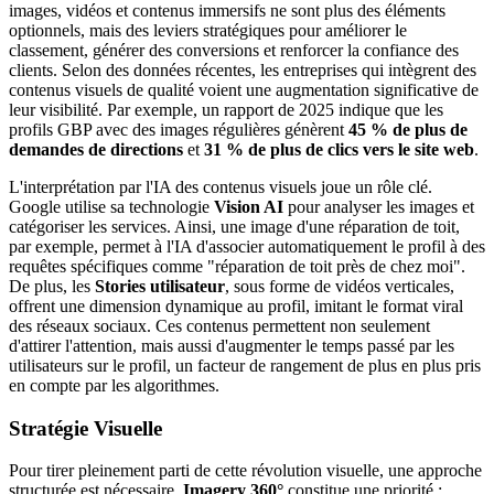
images, vidéos et contenus immersifs ne sont plus des éléments
optionnels, mais des leviers stratégiques pour améliorer le
classement, générer des conversions et renforcer la confiance des
clients. Selon des données récentes, les entreprises qui intègrent des
contenus visuels de qualité voient une augmentation significative de
leur visibilité. Par exemple, un rapport de 2025 indique que les
profils GBP avec des images régulières génèrent
45 % de plus de
demandes de directions
et
31 % de plus de clics vers le site web
.
L'interprétation par l'IA des contenus visuels joue un rôle clé.
Google utilise sa technologie
Vision AI
pour analyser les images et
catégoriser les services. Ainsi, une image d'une réparation de toit,
par exemple, permet à l'IA d'associer automatiquement le profil à des
requêtes spécifiques comme "réparation de toit près de chez moi".
De plus, les
Stories utilisateur
, sous forme de vidéos verticales,
offrent une dimension dynamique au profil, imitant le format viral
des réseaux sociaux. Ces contenus permettent non seulement
d'attirer l'attention, mais aussi d'augmenter le temps passé par les
utilisateurs sur le profil, un facteur de rangement de plus en plus pris
en compte par les algorithmes.
Stratégie Visuelle
Pour tirer pleinement parti de cette révolution visuelle, une approche
structurée est nécessaire.
Imagery 360°
constitue une priorité :