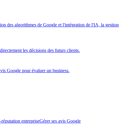
on des algorithmes de Google et l'intégration de l'IA, la gestion
directement les décisions des futurs clients.
 avis Google pour évaluer un business.
-réputation entreprise
Gérer ses avis Google