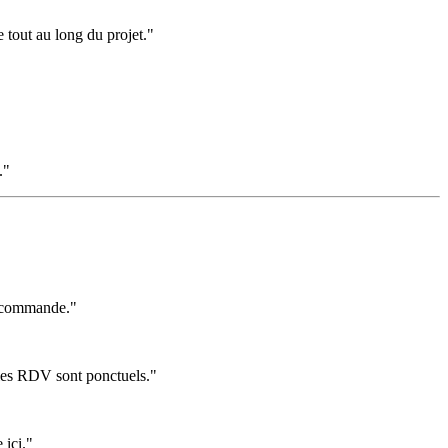
 tout au long du projet."
."
 recommande."
 les RDV sont ponctuels."
 ici."