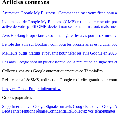
Articles connexes
Animation Google My Business : Comment animer votre fiche pour atti
L'animation de Google My Business (GMB) est un pilier essentiel pour le
active de votre profil GMB devient non seulement un atout, mais une e
Avis Booking Propriétaire : Comment gérer les avis pour maximiser v
Le rôle des avis sur Booking.com pour les propriétaires est crucial pour
Meilleurs outils gratuits et payants pour gérer les avis Google en 2026
Les avis Google sont un pilier essentiel de la réputation en ligne de
Collectez vos avis Google automatiquement avec TémoinPro
Relance email & SMS, redirection Google en 1 clic, gratuit pour com
Essayer TémoinPro gratuitement →
Guides populaires
Supprimer un avis Google
Signaler un avis Google
Faux avis Google
A
Blog
Tarifs
Mentions légales
Confidentialité
Collectez vos témoignage