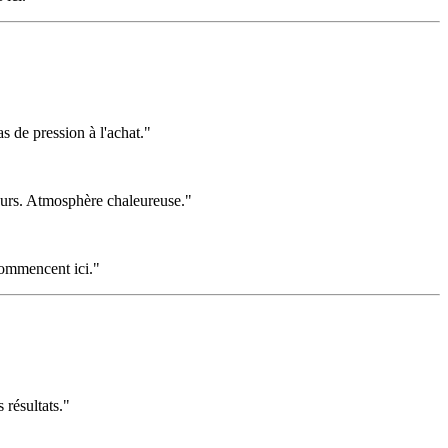
 de pression à l'achat."
leurs. Atmosphère chaleureuse."
 commencent ici."
résultats."