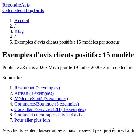
RepondreAvis
Calculateur
Blog
Tarifs
Accueil
/
Blog
/
Exemples d'avis clients positifs : 15 modèles par secteur
Exemples d'avis clients positifs : 15 modèl
Publié le
23 mars 2026
· Mis à jour le
19 juillet 2026
·
3
min de lecture
Sommaire
Restaurant (3 exemples)
Artisan (3 exemples)
Médecin/Santé (3 exemples)
Commerce/Boutique (3 exemples)
Consultant/Service B2B (3 exemples)
Comment encourager ce type d'avis
Pour aller plus loin
Vos clients veulent laisser un avis mais ne savent pas quoi écrire. En 