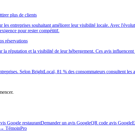
rer plus de clients
s entreprises souhaitant améliorer leur visibilité locale. Avec l'évoluti
xigence pour rester compétitif.
os réservations
 la réputation et la visibilité de leur hébergement. Ces avis influencent 
s entreprises. Selon BrightLocal, 81 % des consommateurs consultent les
mencer.
vis Google restaurant
Demander un avis Google
QR code avis Google
E
s → TémoinPro