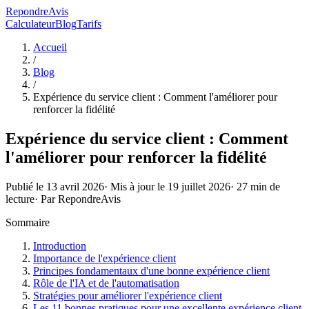
RepondreAvis
Calculateur
Blog
Tarifs
Accueil
/
Blog
/
Expérience du service client : Comment l'améliorer pour
renforcer la fidélité
Expérience du service client : Comment
l'améliorer pour renforcer la fidélité
Publié le
13 avril 2026
· Mis à jour le
19 juillet 2026
·
27
min de
lecture
· Par
RepondreAvis
Sommaire
Introduction
Importance de l'expérience client
Principes fondamentaux d'une bonne expérience client
Rôle de l'IA et de l'automatisation
Stratégies pour améliorer l'expérience client
Les 11 bonnes pratiques pour une excellente expérience client