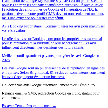
L'animation de Google My Business (GMB) est un pilier essentiel
pour les entreprises souhaitant améliorer leur visibilité locale. Avec
l'évolution des algorithmes de Google et l'intégration de l'IA, la
gestion active de votre profil GMB devient non seulement un atout,
mais une exigence pour rester compétitif.
Avis Booking Propriétaire : Comment gérer les avis pour maximiser
vos réservations
Le rôle des avis sur Booking.com pour les propriétaires est crucial
pour la réputation et la visibilité de leur hébergement. Ces avis
influencent directement les décisions des futurs clients.
Meilleurs outils gratuits et payants pour gérer les avis Google en
2026
Les avis Google sont un pilier essentiel de la réputation en ligne des
entreprises. Selon BrightLocal, 81 % des consommateurs consultent
les avis Google pour évaluer un business.
Collectez vos avis Google automatiquement avec TémoinPro
Relance email & SMS, redirection Google en 1 clic, gratuit pour
commencer.
Essayer TémoinPro gratuitement →